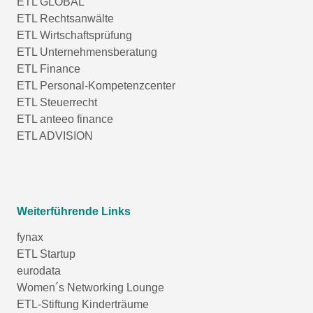
ETL GLOBAL
ETL Rechtsanwälte
ETL Wirtschaftsprüfung
ETL Unternehmensberatung
ETL Finance
ETL Personal-Kompetenzcenter
ETL Steuerrecht
ETL anteeo finance
ETL ADVISION
Weiterführende Links
fynax
ETL Startup
eurodata
Women´s Networking Lounge
ETL-Stiftung Kinderträume