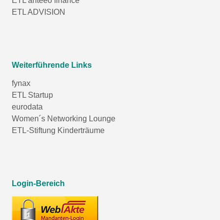
ETL anteeo finance
ETL ADVISION
Weiterführende Links
fynax
ETL Startup
eurodata
Women´s Networking Lounge
ETL-Stiftung Kinderträume
Login-Bereich