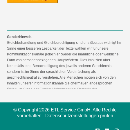
Genderhinweis
Gleichbehandlung und Gleichberechtigung sind uns überaus wichtig! Im
Sinne einer besseren Lesbarkeit der Texte wählen wir für unsere
Kommunikationskanäle jedoch entweder die männliche oder weibliche
Form von personenbezogenen Hauptwörtern. Dies impliziert aber
keinesfalls eine Benachteiligung des jeweils anderen Geschlechts,
sondern ist im Sinne der sprachlichen Vereinfachung als
geschlechtsneutral zu verstehen. Alle Menschen mögen sich von den
Inhalten unserer Informationskanäle gleichermaßen angesprochen
fühlen. Im Sinne der Gender Mainstreaming-Strategie der
Bundesregierung vertreten wir ausdrücklich eine Politik der
gleichstellungssensiblen Informationsvermittlung.
© Copyright 2026 ETL Service GmbH. Alle Rechte
vorbehalten -
Datenschutzeinstellungen prüfen