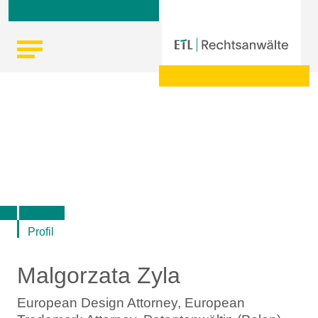
Skip
Startseite
|
Malgorzata Zyla - European Design Attorney,
to
European Trademark Attorney, Patentanwältin (Polen) in
content
Berlin - ETL IP
Profil
Malgorzata Zyla
European Design Attorney, European