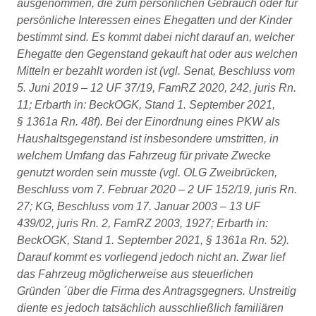
ausgenommen, die zum persönlichen Gebrauch oder für
persönliche Interessen eines Ehegatten und der Kinder
bestimmt sind. Es kommt dabei nicht darauf an, welcher
Ehegatte den Gegenstand gekauft hat oder aus welchen
Mitteln er bezahlt worden ist (vgl. Senat, Beschluss vom
5. Juni 2019 – 12 UF 37/19, FamRZ 2020, 242, juris Rn.
11; Erbarth in: BeckOGK, Stand 1. September 2021,
§ 1361a Rn. 48f). Bei der Einordnung eines PKW als
Haushaltsgegenstand ist insbesondere umstritten, in
welchem Umfang das Fahrzeug für private Zwecke
genutzt worden sein musste (vgl. OLG Zweibrücken,
Beschluss vom 7. Februar 2020 – 2 UF 152/19, juris Rn.
27; KG, Beschluss vom 17. Januar 2003 – 13 UF
439/02, juris Rn. 2, FamRZ 2003, 1927; Erbarth in:
BeckOGK, Stand 1. September 2021, § 1361a Rn. 52).
Darauf kommt es vorliegend jedoch nicht an. Zwar lief
das Fahrzeug möglicherweise aus steuerlichen
Gründen ´über die Firma des Antragsgegners. Unstreitig
diente es jedoch tatsächlich ausschließlich familiären