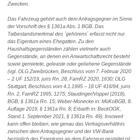
Zwecken.
Das Fahrzeug gehört auch dem Antragsgegner im Sinne
der Vorschrift des § 1361a Abs. 1 BGB. Das
Tatbestandsmerkmal des ´gehörens´ erfasst nicht nur
das Eigentum eines Ehegatten. Zu den
Haushaltsgegenständen zählen vielmehr auch
Gegenstände, an denen ein Anwartschaftsrecht besteht
sowie gemietete, geleaste oder geliehene Gegenstände
(vgl. OLG Zweibrücken, Beschluss vom 7. Februar 2020
– 2 UF 152/19, juris Rn. 28, FamRZ 2020, 1630; OLG
Stuttgart, Beschluss vom 4.1.1995 – 18 UF 416/94, juris
Rn. 2, FamRZ 1995, 1275; Staudinger/Voppel (2018),
BGB, § 1361a Rn. 15; Weber-Monecke in: MüKoBGB, 8.
Auflage 2019, § 1361a Rn. 8; Erbarth in: BeckOGK,
Stand 1. September 2021, § 1361a Rn. 49). Insoweit
kann offen bleiben, wie genau das Vertragsverhältnis
zwischen dem Antragsgegner und der VW-Bank
bezüglich des Eigentums an dem Fahrzeug gestaltet ist.