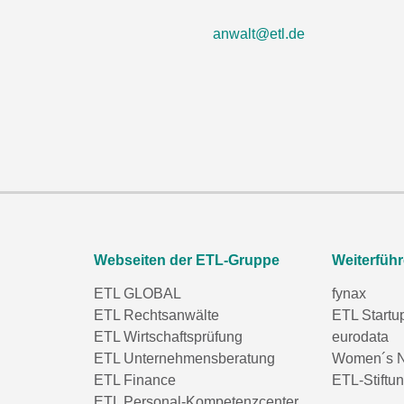
anwalt@etl.de
Webseiten der ETL-Gruppe
Weiterfüh
ETL GLOBAL
fynax
ETL Rechtsanwälte
ETL Startu
ETL Wirtschaftsprüfung
eurodata
ETL Unternehmensberatung
Women´s N
ETL Finance
ETL-Stiftu
ETL Personal-Kompetenzcenter