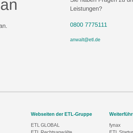
 an
Leistungen?
0800 7775111
an.
anwalt@etl.de
Webseiten der ETL-Gruppe
Weiterfüh
ETL GLOBAL
fynax
ETL Rechtsanwälte
ETL Startu