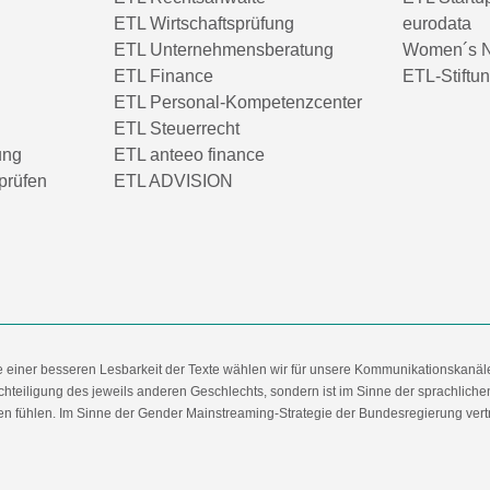
ETL Wirtschaftsprüfung
eurodata
ETL Unternehmensberatung
Women´s N
ETL Finance
ETL-Stiftu
ETL Personal-Kompetenzcenter
ETL Steuerrecht
ung
ETL anteeo finance
prüfen
ETL ADVISION
e einer besseren Lesbarkeit der Texte wählen wir für unsere Kommunikationskanäl
hteiligung des jeweils anderen Geschlechts, sondern ist im Sinne der sprachlich
 fühlen. Im Sinne der Gender Mainstreaming-Strategie der Bundesregierung vertret