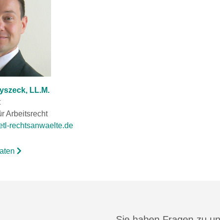
yszeck, LL.M.
t
r Arbeitsrecht
tl-rechtsanwaelte.de
daten
Sie haben Fragen zu u