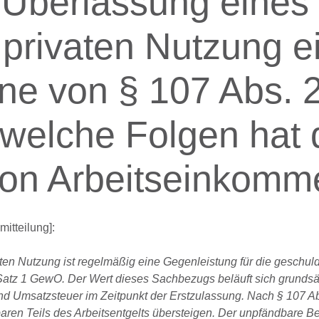
e Überlassung eines
privaten Nutzung e
ne von § 107 Abs. 
welche Folgen hat 
 von Arbeitseinkom
itteilung]:
ten Nutzung ist regelmäßig eine Gegenleistung für die geschul
Satz 1 GewO. Der Wert dieses Sachbezugs beläuft sich grundsät
d Umsatzsteuer im Zeitpunkt der Erstzulassung. Nach § 107 Ab
aren Teils des Arbeitsentgelts übersteigen. Der unpfändbare B