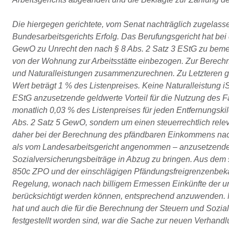
Die hiergegen gerichtete, vom Senat nachträglich zugelass
Bundesarbeitsgerichts Erfolg. Das Berufungsgericht hat be
GewO zu Unrecht den nach § 8 Abs. 2 Satz 3 EStG zu beme
von der Wohnung zur Arbeitsstätte einbezogen. Zur Berec
und Naturalleistungen zusammenzurechnen. Zu Letzteren ge
Wert beträgt 1 % des Listenpreises. Keine Naturalleistung i
EStG anzusetzende geldwerte Vorteil für die Nutzung des
monatlich 0,03 % des Listenpreises für jeden Entfernungski
Abs. 2 Satz 5 GewO, sondern um einen steuerrechtlich rele
daher bei der Berechnung des pfändbaren Einkommens nach 
als vom Landesarbeitsgericht angenommen – anzusetzenden
Sozialversicherungsbeiträge in Abzug zu bringen. Aus de
850c ZPO und der einschlägigen Pfändungsfreigrenzenbekan
Regelung, wonach nach billigem Ermessen Einkünfte der unt
berücksichtigt werden können, entsprechend anzuwenden. N
hat und auch die für die Berechnung der Steuern und Sozia
festgestellt worden sind, war die Sache zur neuen Verhand