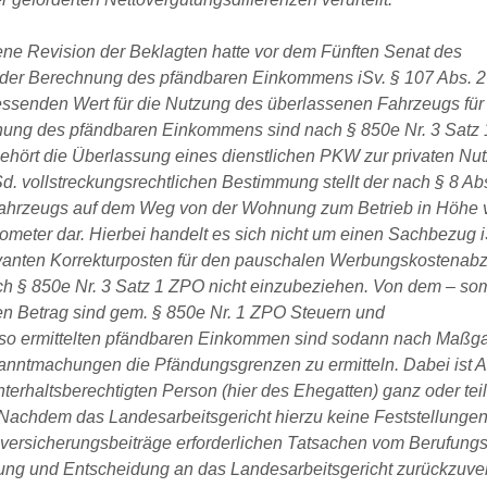
ene Revision der Beklagten hatte vor dem Fünften Senat des
i der Berechnung des pfändbaren Einkommens iSv. § 107 Abs. 2
ssenden Wert für die Nutzung des überlassenen Fahrzeugs fü
hnung des pfändbaren Einkommens sind nach § 850e Nr. 3 Satz
hört die Überlassung eines dienstlichen PKW zur privaten Nu
Sd. vollstreckungsrechtlichen Bestimmung stellt der nach § 8 Ab
 Fahrzeugs auf dem Weg von der Wohnung zum Betrieb in Höhe 
lometer dar. Hierbei handelt es sich nicht um einen Sachbezug i
vanten Korrekturposten für den pauschalen Werbungskostenabzu
§ 850e Nr. 3 Satz 1 ZPO nicht einzubeziehen. Von dem – somi
 Betrag sind gem. § 850e Nr. 1 ZPO Steuern und
m so ermittelten pfändbaren Einkommen sind sodann nach Maßg
ntmachungen die Pfändungsgrenzen zu ermitteln. Dabei ist Ab
erhaltsberechtigten Person (hier des Ehegatten) ganz oder tei
achdem das Landesarbeitsgericht hierzu keine Feststellungen 
lversicherungsbeiträge erforderlichen Tatsachen vom Berufungsg
lung und Entscheidung an das Landesarbeitsgericht zurückzuve