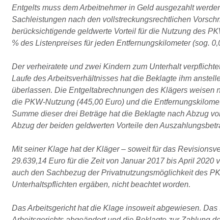
Entgelts muss dem Arbeitnehmer in Geld ausgezahlt werden
Sachleistungen nach den vollstreckungsrechtlichen Vorschr
berücksichtigende geldwerte Vorteil für die Nutzung des 
% des Listenpreises für jeden Entfernungskilometer (sog. 0
Der verheiratete und zwei Kindern zum Unterhalt verpflichtet
Laufe des Arbeitsverhältnisses hat die Beklagte ihm anstel
überlassen. Die Entgeltabrechnungen des Klägers weisen ne
die PKW-Nutzung (445,00 Euro) und die Entfernungskilomet
Summe dieser drei Beträge hat die Beklagte nach Abzug vo
Abzug der beiden geldwerten Vorteile den Auszahlungsbetr
Mit seiner Klage hat der Kläger – soweit für das Revisions
29.639,14 Euro für die Zeit von Januar 2017 bis April 2020 
auch den Sachbezug der Privatnutzungsmöglichkeit des PKW
Unterhaltspflichten ergäben, nicht beachtet worden.
Das Arbeitsgericht hat die Klage insoweit abgewiesen. Das 
Arbeitsgerichts abgeändert und die Beklagte zur Zahlung der