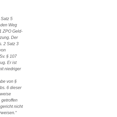
 Satz 5
r den Weg
 1 ZPO Geld-
tzung. Der
s. 2 Satz 3
von
Sv. § 107
g. Er ist
t niedriger
abe von §
s. 6 dieser
lweise
getroffen
ericht nicht
rweisen.“