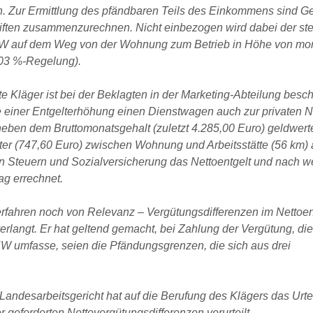
. Zur Ermittlung des pfändbaren Teils des Einkommens sind Ge
iften zusammenzurechnen. Nicht einbezogen wird dabei der ste
PKW auf dem Weg von der Wohnung zum Betrieb in Höhe von mon
,03 %-Regelung).
e Kläger ist bei der Beklagten in der Marketing-Abteilung beschä
le einer Entgelterhöhung einen Dienstwagen auch zur privaten 
ben dem Bruttomonatsgehalt (zuletzt 4.285,00 Euro) geldwerte 
er (747,60 Euro) zwischen Wohnung und Arbeitsstätte (56 km) 
n Steuern und Sozialversicherung das Nettoentgelt und nach w
ag errechnet.
verfahren noch von Relevanz – Vergütungsdifferenzen im Nettoent
verlangt. Er hat geltend gemacht, bei Zahlung der Vergütung, d
 umfasse, seien die Pfändungsgrenzen, die sich aus drei
Landesarbeitsgericht hat auf die Berufung des Klägers das Urte
 geforderten Nettovergütungsdifferenzen verurteilt.