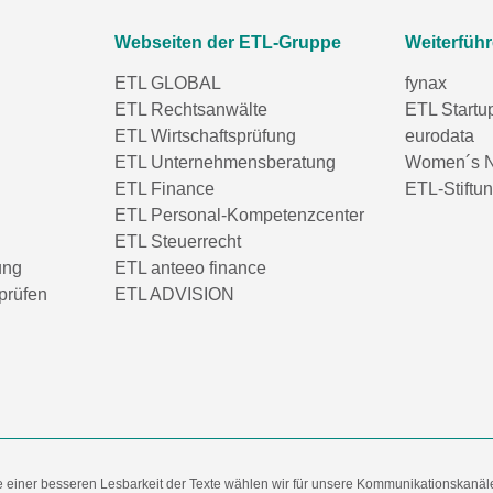
Webseiten der ETL-Gruppe
Weiterfüh
ETL GLOBAL
fynax
ETL Rechtsanwälte
ETL Startu
ETL Wirtschaftsprüfung
eurodata
ETL Unternehmensberatung
Women´s N
ETL Finance
ETL-Stiftu
ETL Personal-Kompetenzcenter
ETL Steuerrecht
ung
ETL anteeo finance
prüfen
ETL ADVISION
e einer besseren Lesbarkeit der Texte wählen wir für unsere Kommunikationskanäl