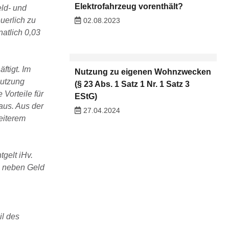
Elektrofahrzeug vorenthält?
ld- und
uerlich zu
02.08.2023
atlich 0,03
ftigt. Im
Nutzung zu eigenen Wohnzwecken
Nutzung
(§ 23 Abs. 1 Satz 1 Nr. 1 Satz 3
Vorteile für
EStG)
aus. Aus der
27.04.2024
eiterem
gelt iHv.
ie neben Geld
il des