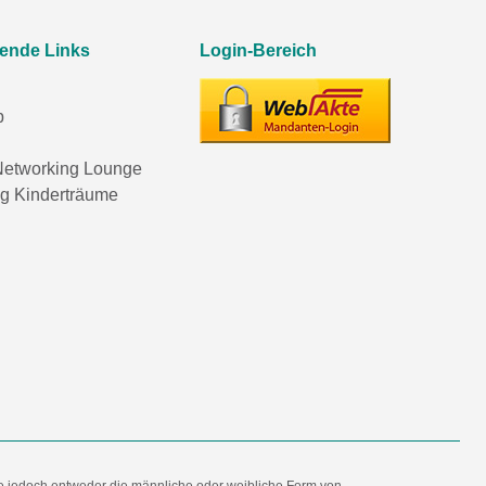
rende Links
Login-Bereich
p
etworking Lounge
ng Kinderträume