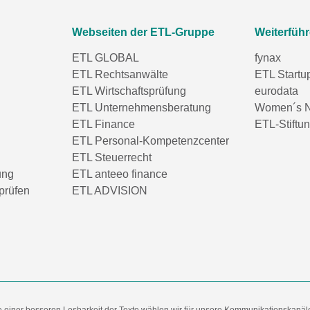
Webseiten der ETL-Gruppe
Weiterfüh
ETL GLOBAL
fynax
ETL Rechtsanwälte
ETL Startu
ETL Wirtschaftsprüfung
eurodata
ETL Unternehmensberatung
Women´s N
ETL Finance
ETL-Stiftu
ETL Personal-Kompetenzcenter
ETL Steuerrecht
ung
ETL anteeo finance
prüfen
ETL ADVISION