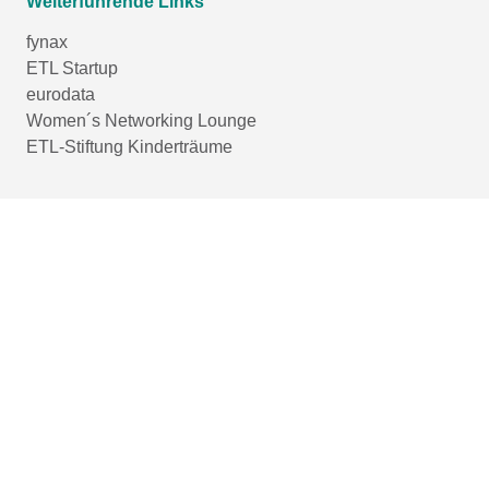
Weiterführende Links
fynax
ETL Startup
eurodata
Women´s Networking Lounge
ETL-Stiftung Kinderträume
Login-Bereich
Genderhinweis