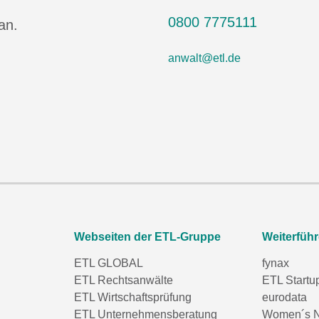
0800 7775111
an.
anwalt@etl.de
Webseiten der ETL-Gruppe
Weiterfüh
ETL GLOBAL
fynax
ETL Rechtsanwälte
ETL Startu
ETL Wirtschaftsprüfung
eurodata
ETL Unternehmensberatung
Women´s N