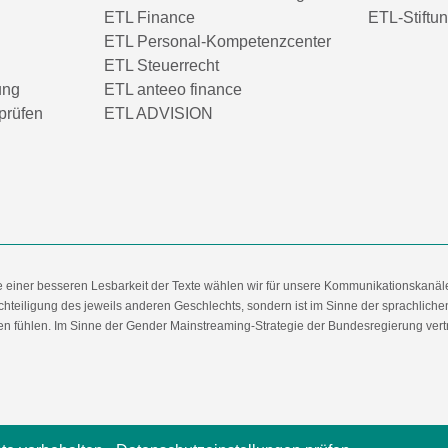
ETL Finance
ETL-Stiftu
ETL Personal-Kompetenzcenter
ETL Steuerrecht
ung
ETL anteeo finance
prüfen
ETL ADVISION
e einer besseren Lesbarkeit der Texte wählen wir für unsere Kommunikationskanäl
hteiligung des jeweils anderen Geschlechts, sondern ist im Sinne der sprachlich
 fühlen. Im Sinne der Gender Mainstreaming-Strategie der Bundesregierung vertret