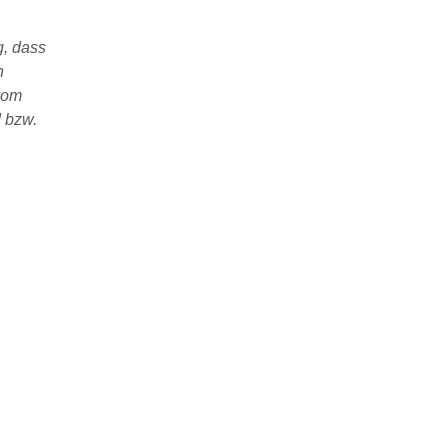
g, dass
n
vom
d bzw.