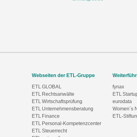
Webseiten der ETL-Gruppe
Weiterfüh
ETL GLOBAL
fynax
ETL Rechtsanwälte
ETL Startu
ETL Wirtschaftsprüfung
eurodata
ETL Unternehmensberatung
Women´s N
ETL Finance
ETL-Stiftu
ETL Personal-Kompetenzcenter
ETL Steuerrecht