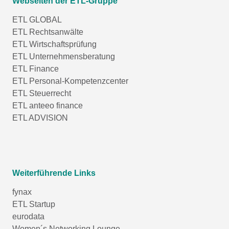
Webseiten der ETL-Gruppe
ETL GLOBAL
ETL Rechtsanwälte
ETL Wirtschaftsprüfung
ETL Unternehmensberatung
ETL Finance
ETL Personal-Kompetenzcenter
ETL Steuerrecht
ETL anteeo finance
ETL ADVISION
Weiterführende Links
fynax
ETL Startup
eurodata
Women´s Networking Lounge