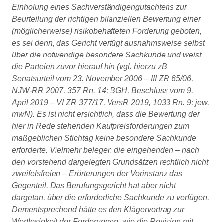
Einholung eines Sachverständigengutachtens zur
Beurteilung der richtigen bilanziellen Bewertung einer
(möglicherweise) risikobehafteten Forderung geboten,
es sei denn, das Gericht verfügt ausnahmsweise selbst
über die notwendige besondere Sachkunde und weist
die Parteien zuvor hierauf hin (vgl. hierzu zB
Senatsurteil vom 23. November 2006 – III ZR 65/06,
NJW-RR 2007, 357 Rn. 14; BGH, Beschluss vom 9.
April 2019 – VI ZR 377/17, VersR 2019, 1033 Rn. 9; jew.
mwN). Es ist nicht ersichtlich, dass die Bewertung der
hier in Rede stehenden Kaufpreisforderungen zum
maßgeblichen Stichtag keine besondere Sachkunde
erforderte. Vielmehr belegen die eingehenden – nach
den vorstehend dargelegten Grundsätzen rechtlich nicht
zweifelsfreien – Erörterungen der Vorinstanz das
Gegenteil. Das Berufungsgericht hat aber nicht
dargetan, über die erforderliche Sachkunde zu verfügen.
Dementsprechend hätte es den Klägervortrag zur
Wertlosigkeit der Forderungen, wie die Revision mit