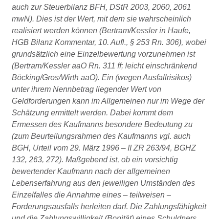
auch zur Steuerbilanz BFH, DStR 2003, 2060, 2061
mwN). Dies ist der Wert, mit dem sie wahrscheinlich
realisiert werden können (Bertram/Kessler in Haufe,
HGB Bilanz Kommentar, 10. Aufl., § 253 Rn. 306), wobei
grundsätzlich eine Einzelbewertung vorzunehmen ist
(Bertram/Kessler aaO Rn. 311 ff; leicht einschränkend
Böcking/Gros/Wirth aaO). Ein (wegen Ausfallrisikos)
unter ihrem Nennbetrag liegender Wert von
Geldforderungen kann im Allgemeinen nur im Wege der
Schätzung ermittelt werden. Dabei kommt dem
Ermessen des Kaufmanns besondere Bedeutung zu
(zum Beurteilungsrahmen des Kaufmanns vgl. auch
BGH, Urteil vom 29. März 1996 – II ZR 263/94, BGHZ
132, 263, 272). Maßgebend ist, ob ein vorsichtig
bewertender Kaufmann nach der allgemeinen
Lebenserfahrung aus den jeweiligen Umständen des
Einzelfalles die Annahme eines – teilweisen –
Forderungsausfalls herleiten darf. Die Zahlungsfähigkeit
und die Zahlungswilligkeit (Bonität) eines Schuldners