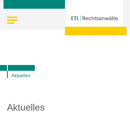
Skip
Startseite
|
Aktuelle Informationen der ETL-Rechtsanwälte
to
content
Aktuelles
Aktuelles