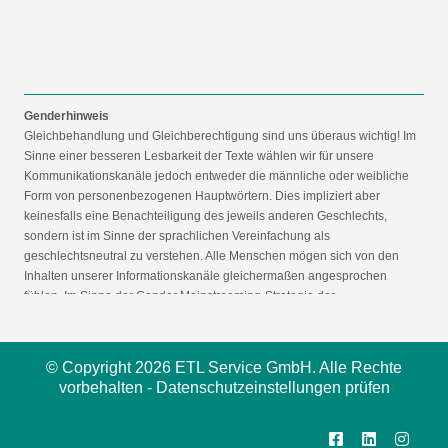
Genderhinweis
Gleichbehandlung und Gleichberechtigung sind uns überaus wichtig! Im
Sinne einer besseren Lesbarkeit der Texte wählen wir für unsere
Kommunikationskanäle jedoch entweder die männliche oder weibliche
Form von personenbezogenen Hauptwörtern. Dies impliziert aber
keinesfalls eine Benachteiligung des jeweils anderen Geschlechts,
sondern ist im Sinne der sprachlichen Vereinfachung als
geschlechtsneutral zu verstehen. Alle Menschen mögen sich von den
Inhalten unserer Informationskanäle gleichermaßen angesprochen
fühlen. Im Sinne der Gender Mainstreaming-Strategie der
Bundesregierung vertreten wir ausdrücklich eine Politik der
gleichstellungssensiblen Informationsvermittlung.
© Copyright 2026 ETL Service GmbH. Alle Rechte
vorbehalten -
Datenschutzeinstellungen prüfen