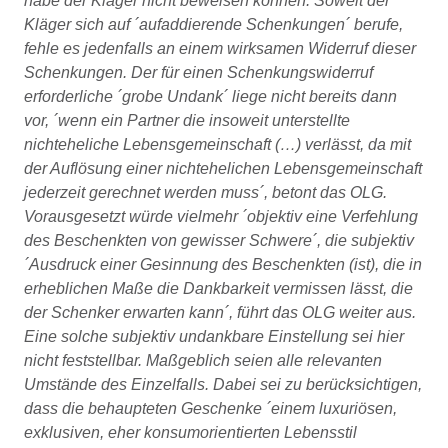
habe der Kläger nicht beweisen können. Soweit der
Kläger sich auf ´aufaddierende Schenkungen´ berufe,
fehle es jedenfalls an einem wirksamen Widerruf dieser
Schenkungen. Der für einen Schenkungswiderruf
erforderliche ´grobe Undank´ liege nicht bereits dann
vor, ´wenn ein Partner die insoweit unterstellte
nichteheliche Lebensgemeinschaft (…) verlässt, da mit
der Auflösung einer nichtehelichen Lebensgemeinschaft
jederzeit gerechnet werden muss´, betont das OLG.
Vorausgesetzt würde vielmehr ´objektiv eine Verfehlung
des Beschenkten von gewisser Schwere´, die subjektiv
´Ausdruck einer Gesinnung des Beschenkten (ist), die in
erheblichen Maße die Dankbarkeit vermissen lässt, die
der Schenker erwarten kann´, führt das OLG weiter aus.
Eine solche subjektiv undankbare Einstellung sei hier
nicht feststellbar. Maßgeblich seien alle relevanten
Umstände des Einzelfalls. Dabei sei zu berücksichtigen,
dass die behaupteten Geschenke ´einem luxuriösen,
exklusiven, eher konsumorientierten Lebensstil