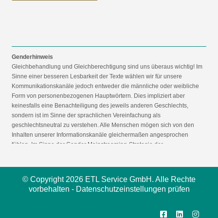
Genderhinweis
Gleichbehandlung und Gleichberechtigung sind uns überaus wichtig! Im
Sinne einer besseren Lesbarkeit der Texte wählen wir für unsere
Kommunikationskanäle jedoch entweder die männliche oder weibliche
Form von personenbezogenen Hauptwörtern. Dies impliziert aber
keinesfalls eine Benachteiligung des jeweils anderen Geschlechts,
sondern ist im Sinne der sprachlichen Vereinfachung als
geschlechtsneutral zu verstehen. Alle Menschen mögen sich von den
Inhalten unserer Informationskanäle gleichermaßen angesprochen
fühlen. Im Sinne der Gender Mainstreaming-Strategie der
Bundesregierung vertreten wir ausdrücklich eine Politik der
gleichstellungssensiblen Informationsvermittlung.
© Copyright 2026 ETL Service GmbH. Alle Rechte
vorbehalten -
Datenschutzeinstellungen prüfen