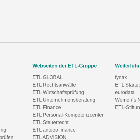
Webseiten der ETL-Gruppe
Weiterfüh
ETL GLOBAL
fynax
ETL Rechtsanwälte
ETL Startu
ETL Wirtschaftsprüfung
eurodata
ETL Unternehmensberatung
Women´s N
ETL Finance
ETL-Stiftu
ETL Personal-Kompetenzcenter
ETL Steuerrecht
ung
ETL anteeo finance
prüfen
ETL ADVISION