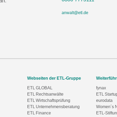
an.
anwalt@etl.de
Webseiten der ETL-Gruppe
Weiterfüh
ETL GLOBAL
fynax
ETL Rechtsanwälte
ETL Startu
ETL Wirtschaftsprüfung
eurodata
ETL Unternehmensberatung
Women´s N
ETL Finance
ETL-Stiftu