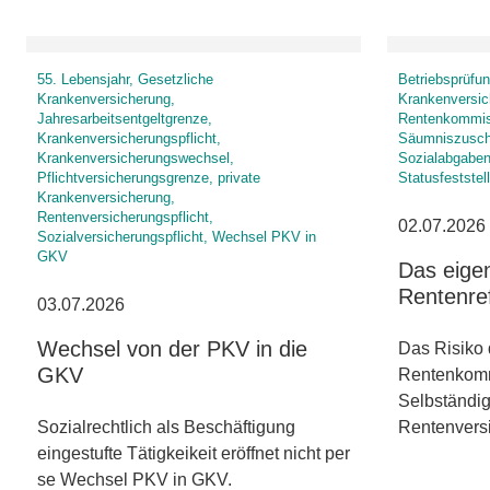
55. Lebensjahr, Gesetzliche
Betriebsprüfun
Krankenversicherung,
Krankenversic
Jahresarbeitsentgeltgrenze,
Rentenkommiss
Krankenversicherungspflicht,
Säumniszuschl
Krankenversicherungswechsel,
Sozialabgaben,
Pflichtversicherungsgrenze, private
Statusfeststel
Krankenversicherung,
Rentenversicherungspflicht,
02.07.2026
Sozialversicherungspflicht, Wechsel PKV in
GKV
Das eigen
Rentenre
03.07.2026
Wechsel von der PKV in die
Das Risiko 
GKV
Rentenkommi
Selbständig
Sozialrechtlich als Beschäftigung
Rentenver
eingestufte Tätigkeikeit eröffnet nicht per
se Wechsel PKV in GKV.