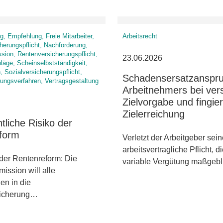
g, Empfehlung, Freie Mitarbeiter,
Arbeitsrecht
herungspflicht, Nachforderung,
ion, Rentenversicherungspflicht,
23.06.2026
äge, Scheinselbstständigkeit,
 Sozialversicherungspflicht,
Schadensersatzanspr
lungsverfahren, Vertragsgestaltung
Arbeitnehmers bei ver
Zielvorgabe und fingier
Zielerreichung
tliche Risiko der
form
Verletzt der Arbeitgeber sei
arbeitsvertragliche Pflicht, di
der Rentenreform: Die
variable Vergütung maßgeb
ssion will alle
en in die
sicherung…