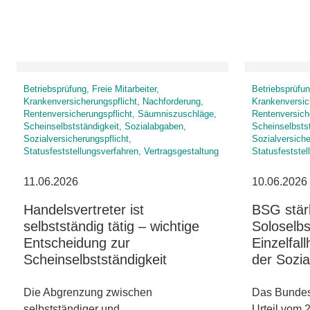
Betriebsprüfung, Freie Mitarbeiter,
Betriebsprüfung
Krankenversicherungspflicht, Nachforderung,
Krankenversic
Rentenversicherungspflicht, Säumniszuschläge,
Rentenversich
Scheinselbstständigkeit, Sozialabgaben,
Scheinselbsts
Sozialversicherungspflicht,
Sozialversiche
Statusfeststellungsverfahren, Vertragsgestaltung
Statusfeststel
11.06.2026
10.06.2026
Handelsvertreter ist
BSG stärk
selbstständig tätig – wichtige
Soloselbs
Entscheidung zur
Einzelfall
Scheinselbstständigkeit
der Sozia
Die Abgrenzung zwischen
Das Bundess
selbstständiger und
Urteil vom 