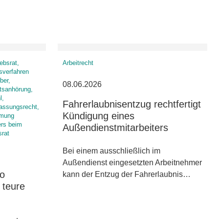
ebsrat,
Arbeitrecht
sverfahren
ber,
08.06.2026
atsanhörung,
l,
Fahrerlaubnisentzug rechtfertigt
fassungsrecht,
Kündigung eines
mmung
ers beim
Außendienstmitarbeiters
srat
Bei einem ausschließlich im
Außendienst eingesetzten Arbeitnehmer
So
kann der Entzug der Fahrerlaubnis…
 teure