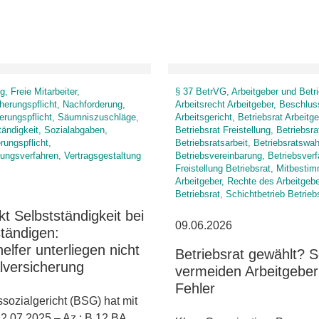
, Freie Mitarbeiter,
§ 37 BetrVG, Arbeitgeber und Betri
herungspflicht, Nachforderung,
Arbeitsrecht Arbeitgeber, Beschlus
erungspflicht, Säumniszuschläge,
Arbeitsgericht, Betriebsrat Arbeitge
tändigkeit, Sozialabgaben,
Betriebsrat Freistellung, Betriebsr
rungspflicht,
Betriebsratsarbeit, Betriebsratswah
lungsverfahren, Vertragsgestaltung
Betriebsvereinbarung, Betriebsver
Freistellung Betriebsrat, Mitbesti
Arbeitgeber, Rechte des Arbeitgeb
Betriebsrat, Schichtbetrieb Betrieb
t Selbstständigkeit bei
09.06.2026
tändigen:
helfer unterliegen nicht
Betriebsrat gewählt? 
lversicherung
vermeiden Arbeitgeber
Fehler
ozialgericht (BSG) hat mit
22.07.2025 – Az.: B 12 BA