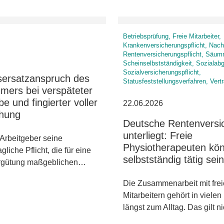
Betriebsprüfung, Freie Mitarbeiter,
Krankenversicherungspflicht, Nach
Rentenversicherungspflicht, Säum
Scheinselbstständigkeit, Sozialab
Sozialversicherungspflicht,
ersatzanspruch des
Statusfeststellungsverfahren, Vert
mers bei verspäteter
be und fingierter voller
22.06.2026
chung
Deutsche Rentenversi
unterliegt: Freie
 Arbeitgeber seine
Physiotherapeuten kö
agliche Pflicht, die für eine
selbstständig tätig sein
ergütung maßgeblichen…
Die Zusammenarbeit mit fre
Mitarbeitern gehört in viele
längst zum Alltag. Das gilt 