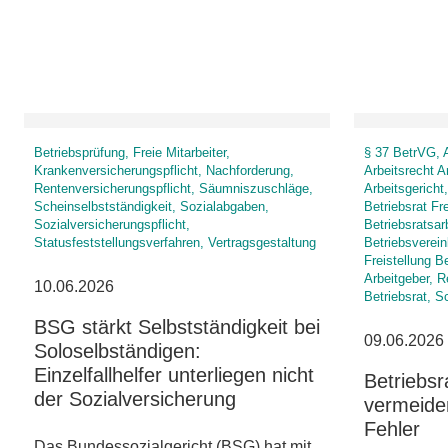
Betriebsprüfung, Freie Mitarbeiter,
§ 37 BetrVG, A
Krankenversicherungspflicht, Nachforderung,
Arbeitsrecht A
Rentenversicherungspflicht, Säumniszuschläge,
Arbeitsgericht,
Scheinselbstständigkeit, Sozialabgaben,
Betriebsrat Fr
Sozialversicherungspflicht,
Betriebsratsar
Statusfeststellungsverfahren, Vertragsgestaltung
Betriebsverein
Freistellung B
Arbeitgeber, 
10.06.2026
Betriebsrat, S
BSG stärkt Selbstständigkeit bei
09.06.2026
Soloselbständigen:
Einzelfallhelfer unterliegen nicht
Betriebsr
der Sozialversicherung
vermeide
Fehler
Das Bundessozialgericht (BSG) hat mit