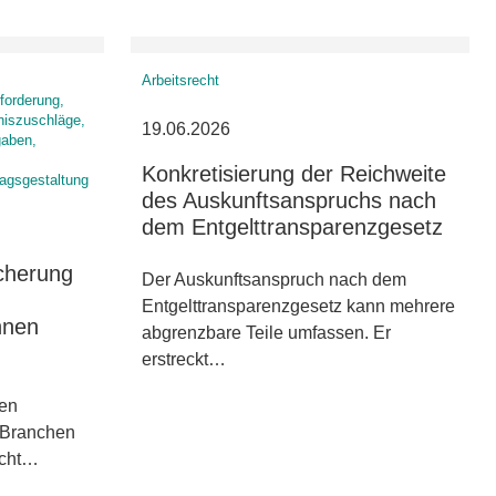
Arbeitsrecht
forderung,
niszuschläge,
19.06.2026
gaben,
Konkretisierung der Reichweite
ragsgestaltung
des Auskunftsanspruchs nach
dem Entgelttransparenzgesetz
cherung
Der Auskunftsanspruch nach dem
Entgelttransparenzgesetz kann mehrere
nnen
abgrenzbare Teile umfassen. Er
erstreckt…
ien
n Branchen
nicht…