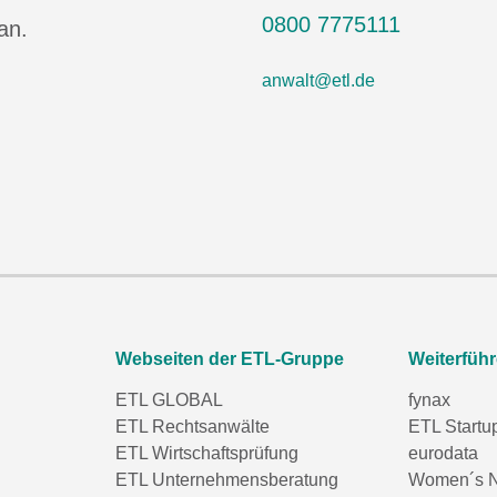
0800 7775111
an.
anwalt@etl.de
Webseiten der ETL-Gruppe
Weiterfüh
ETL GLOBAL
fynax
ETL Rechtsanwälte
ETL Startu
ETL Wirtschaftsprüfung
eurodata
ETL Unternehmensberatung
Women´s N