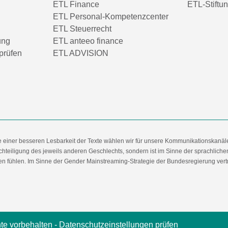
ETL Finance
ETL-Stiftu
ETL Personal-Kompetenzcenter
ETL Steuerrecht
ung
ETL anteeo finance
prüfen
ETL ADVISION
e einer besseren Lesbarkeit der Texte wählen wir für unsere Kommunikationskanäl
hteiligung des jeweils anderen Geschlechts, sondern ist im Sinne der sprachlich
 fühlen. Im Sinne der Gender Mainstreaming-Strategie der Bundesregierung vertret
te vorbehalten -
Datenschutzeinstellungen prüfen