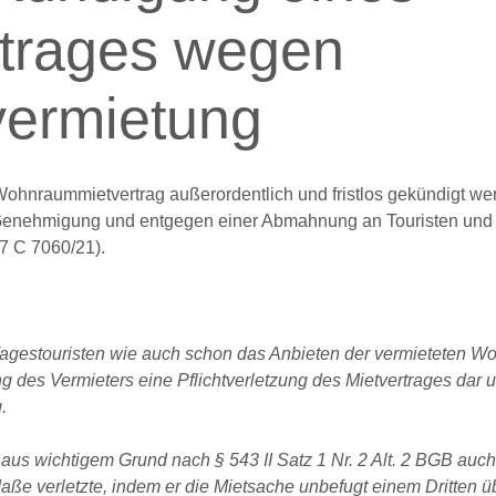
trages wegen
vermietung
hnraummietvertrag außerordentlich und fristlos gekündigt wer
­neh­mi­gung und ent­ge­gen einer Ab­mah­nung an Tou­ris­ten und 
17 C 7060/21).
gestouristen wie auch schon das Anbieten der vermieteten W
des Vermieters eine Pflichtverletzung des Mietvertrages dar 
.
aus wichtigem Grund nach § 543 II Satz 1 Nr. 2 Alt. 2 BGB auch 
aße verletzte, indem er die Mietsache unbefugt einem Dritten üb