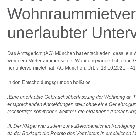
Wohnraummietver
unerlaubter Unter
Das Amtsgericht (AG) München hat entschieden, dass ein Wo
wenn ein Mieter Zim­mer sei­ner Woh­nung wie­der­holt ohne Ge
ner un­ter­ver­mie­tet hat (AG München, Urt. v, 13.10.2021 – 4
In den Entscheidungsgründen heißt es:
„Eine unerlaubte Gebrauchsüberlassung der Wohnung an Ta
entsprechenden Anmeldungen stellt ohne eine Genehmigung 
rechtfertigte somit ohne weiteres die ergangene Abmahnung
III. Der Kläger war zudem zur außerordentlichen Kündigung 
da der Beklagte die Rechte des Vermieters in erheblichen M