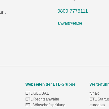
0800 7775111
an.
anwalt@etl.de
Webseiten der ETL-Gruppe
Weiterfüh
ETL GLOBAL
fynax
ETL Rechtsanwälte
ETL Startu
ETL Wirtschaftsprüfung
eurodata