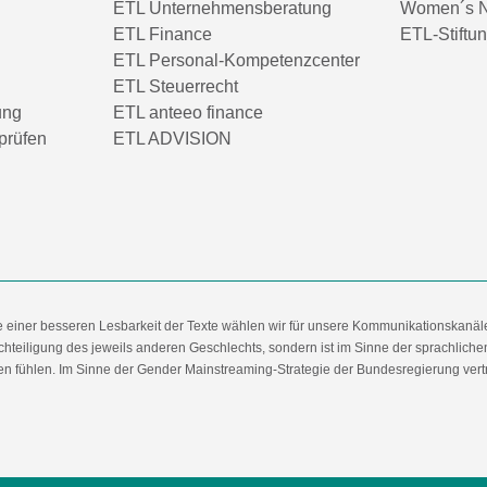
ETL Unternehmensberatung
Women´s N
ETL Finance
ETL-Stiftu
ETL Personal-Kompetenzcenter
ETL Steuerrecht
ung
ETL anteeo finance
prüfen
ETL ADVISION
e einer besseren Lesbarkeit der Texte wählen wir für unsere Kommunikationskanäl
hteiligung des jeweils anderen Geschlechts, sondern ist im Sinne der sprachlich
 fühlen. Im Sinne der Gender Mainstreaming-Strategie der Bundesregierung vertret