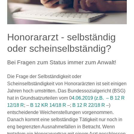
Honorararzt - selbständig
oder scheinselbständig?
Bei Fragen zum Status immer zum Anwalt!
Die Frage der Selbständigkeit oder
Scheinselbständigkeit von Honorarärzten ist seit einigen
Jahren hoch umstritten. Das Bundessozialgericht (BSG)
hat in Grundsatzurteilen vom 0
4.06.2019 (z.B. – B 12 R
12/18 R
; –
B 12 KR 14/18 R
–;
B 12 R 22/18 R
–)
entscheidende Weichenstellungen vorgenommen.
Danach kommt eine selbständige Tätigkeit nur noch in
eng begrenzten Ausnahmefällen in Betracht. Wenn
trotzdem ein Honorarvertrag mit einem Arzt geschlossen