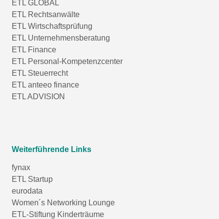
ETL GLOBAL
ETL Rechtsanwälte
ETL Wirtschaftsprüfung
ETL Unternehmensberatung
ETL Finance
ETL Personal-Kompetenzcenter
ETL Steuerrecht
ETL anteeo finance
ETL ADVISION
Weiterführende Links
fynax
ETL Startup
eurodata
Women´s Networking Lounge
ETL-Stiftung Kinderträume