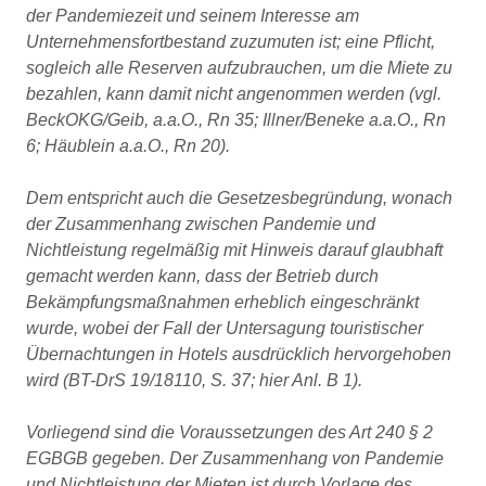
der Pandemiezeit und seinem Interesse am
Unternehmensfortbestand zuzumuten ist; eine Pflicht,
sogleich alle Reserven aufzubrauchen, um die Miete zu
bezahlen, kann damit nicht angenommen werden (vgl.
BeckOKG/Geib, a.a.O., Rn 35; Illner/Beneke a.a.O., Rn
6; Häublein a.a.O., Rn 20).
Dem entspricht auch die Gesetzesbegründung, wonach
der Zusammenhang zwischen Pandemie und
Nichtleistung regelmäßig mit Hinweis darauf glaubhaft
gemacht werden kann, dass der Betrieb durch
Bekämpfungsmaßnahmen erheblich eingeschränkt
wurde, wobei der Fall der Untersagung touristischer
Übernachtungen in Hotels ausdrücklich hervorgehoben
wird (BT-DrS 19/18110, S. 37; hier Anl. B 1).
Vorliegend sind die Voraussetzungen des Art 240 § 2
EGBGB gegeben. Der Zusammenhang von Pandemie
und Nichtleistung der Mieten ist durch Vorlage des