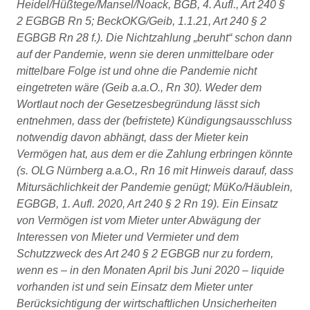
Heidel/Hüßtege/Mansel/Noack, BGB, 4. Aufl., Art 240 §
2 EGBGB Rn 5; BeckOKG/Geib, 1.1.21, Art 240 § 2
EGBGB Rn 28 f.). Die Nichtzahlung „beruht“ schon dann
auf der Pandemie, wenn sie deren unmittelbare oder
mittelbare Folge ist und ohne die Pandemie nicht
eingetreten wäre (Geib a.a.O., Rn 30). Weder dem
Wortlaut noch der Gesetzesbegründung lässt sich
entnehmen, dass der (befristete) Kündigungsausschluss
notwendig davon abhängt, dass der Mieter kein
Vermögen hat, aus dem er die Zahlung erbringen könnte
(s. OLG Nürnberg a.a.O., Rn 16 mit Hinweis darauf, dass
Mitursächlichkeit der Pandemie genügt; MüKo/Häublein,
EGBGB, 1. Aufl. 2020, Art 240 § 2 Rn 19). Ein Einsatz
von Vermögen ist vom Mieter unter Abwägung der
Interessen von Mieter und Vermieter und dem
Schutzzweck des Art 240 § 2 EGBGB nur zu fordern,
wenn es – in den Monaten April bis Juni 2020 – liquide
vorhanden ist und sein Einsatz dem Mieter unter
Berücksichtigung der wirtschaftlichen Unsicherheiten