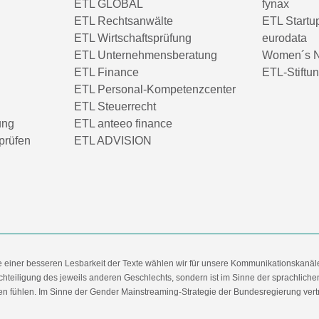
ETL GLOBAL
fynax
ETL Rechtsanwälte
ETL Startu
ETL Wirtschaftsprüfung
eurodata
ETL Unternehmensberatung
Women´s N
ETL Finance
ETL-Stiftu
ETL Personal-Kompetenzcenter
ETL Steuerrecht
ung
ETL anteeo finance
prüfen
ETL ADVISION
e einer besseren Lesbarkeit der Texte wählen wir für unsere Kommunikationskanäl
hteiligung des jeweils anderen Geschlechts, sondern ist im Sinne der sprachlich
 fühlen. Im Sinne der Gender Mainstreaming-Strategie der Bundesregierung vertret