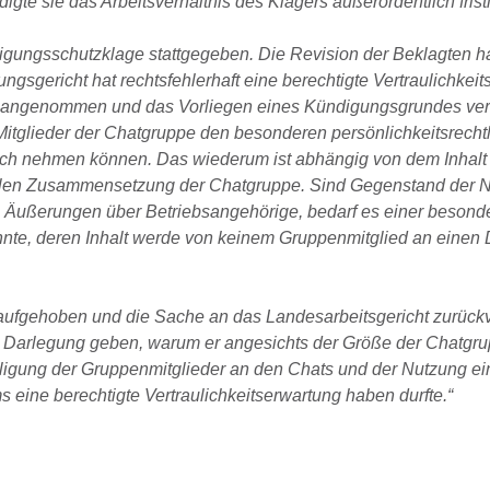
igte sie das Arbeitsverhältnis des Klägers außerordentlich frist
gungsschutzklage stattgegeben. Die Revision der Beklagten ha
gsgericht hat rechtsfehlerhaft eine berechtigte Vertraulichkei
 angenommen und das Vorliegen eines Kündigungsgrundes vern
 Mitglieder der Chatgruppe den besonderen persönlichkeitsrecht
uch nehmen können. Das wiederum ist abhängig von dem Inhalt
llen Zusammensetzung der Chatgruppe. Sind Gegenstand der N
 Äußerungen über Betriebsangehörige, bedarf es einer besond
nte, deren Inhalt werde von keinem Gruppenmitglied an einen D
 aufgehoben und die Sache an das Landesarbeitsgericht zurück
 Darlegung geben, warum er angesichts der Größe der Chatgrup
igung der Gruppenmitglieder an den Chats und der Nutzung ei
eine berechtigte Vertraulichkeitserwartung haben durfte.“