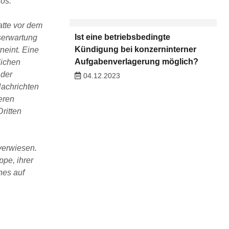
los.
tte vor dem
Ist eine betriebsbedingte
tserwartung
Kündigung bei konzerninterner
eint. Eine
Aufgabenverlagerung möglich?
lichen
 der
04.12.2023
achrichten
eren
ritten
verwiesen.
pe, ihrer
nes auf