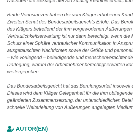
Nachdem die Beklagte hiervon zufällig Kenntnis erhielt, künd
Beide Vorinstanzen haben der vom Kläger erhobenen Kündi
Zweiten Senat des Bundesarbeitsgerichts Erfolg. Das Berufun
des Klägers betreffend der ihm vorgeworfenen Äußerungen
Vertraulichkeitserwartung ist nur dann berechtigt, wenn die
Schutz einer Sphäre vertraulicher Kommunikation in Anspr
ausgetauschten Nachrichten sowie der Größe und persone
– wie vorliegend – beleidigende und menschenverachtende
Darlegung, warum der Arbeitnehmer berechtigt erwarten kon
weitergegeben.
Das Bundesarbeitsgericht hat das Berufungsurteil insoweit
Dieses wird dem Kläger Gelegenheit für die ihm obliegende
geänderten Zusammensetzung, der unterschiedlichen Beteil
schnelle Weiterleitung von Äußerungen angelegten Mediums 
AUTOR(EN)