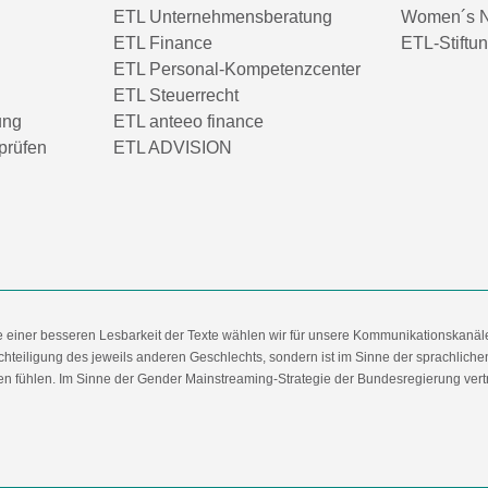
ETL Unternehmensberatung
Women´s N
ETL Finance
ETL-Stiftu
ETL Personal-Kompetenzcenter
ETL Steuerrecht
ung
ETL anteeo finance
prüfen
ETL ADVISION
e einer besseren Lesbarkeit der Texte wählen wir für unsere Kommunikationskanäl
hteiligung des jeweils anderen Geschlechts, sondern ist im Sinne der sprachlich
 fühlen. Im Sinne der Gender Mainstreaming-Strategie der Bundesregierung vertret