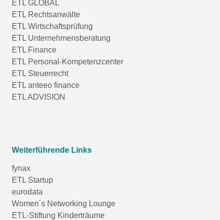
ETL GLOBAL
ETL Rechtsanwälte
ETL Wirtschaftsprüfung
ETL Unternehmensberatung
ETL Finance
ETL Personal-Kompetenzcenter
ETL Steuerrecht
ETL anteeo finance
ETL ADVISION
Weiterführende Links
fynax
ETL Startup
eurodata
Women´s Networking Lounge
ETL-Stiftung Kinderträume