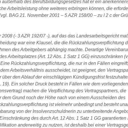
n außerhalb des Berufsbildungsgesetzes hat er ein anerkennen
iche Arbeitsleistung ohne weiteres erbringen können, die erforde
(vgl. BAG 21. November 2001 – 5 AZR 158/00 – zu I 2 c der G
 2008 (- 3 AZR 192/07 -), auf das das Landesarbeitsgericht ma
cheidung war eine Klausel, die die Rückzahlungsverpflichtung 
ehmen des Arbeitgebers abhängig machte. Derartige Vereinbaru
des Arbeitsplatzes (Art. 12 Abs. 1 Satz 1 GG) einzuschränken (v
ne Rückzahlungsverpflichtung, die nur in den Fällen eingreift
em Arbeitsverhältnis ausscheidet, ist geeignet, den Vertragsp
 über den Ablauf der einschlägigen Kündigungsfrist festzuhalte
 19). Ein solcher Druck besteht in Fällen wie dem vorliegenden 
ensvertrag) machen die Verpflichtung des Vertragspartners, die
 dem Grund noch der Höhe nach von einem Ausscheiden des
kzahlungsverpflichtung ist vielmehr unbedingt und besteht un
arung von der Insolvenzschuldnerin zu unterbreitende Angebot,
 Einschränkung des durch Art. 12 Abs. 1 Satz 1 GG garantierten
ifikation anderweitig zu nutzen, ist deshalb bei einer Vertragsg