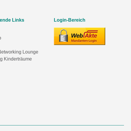
rende Links
Login-Bereich
p
etworking Lounge
ng Kinderträume