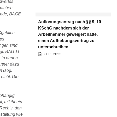
swertes
rlichen
ründe, BAGE
Auflösungsantrag nach §§ 9, 10
KSchG nachdem sich der
ßgeblich
Arbeitnehmer geweigert hatte,
des
einen Aufhebungsvertrag zu
ngen sind
unterschreiben
gl. BAG 11.
30.11.2023
, in denen
artner dazu
n (sog.
nicht. Die
abhängig
 mit ihr ein
 Rechts, den
estaltung wie