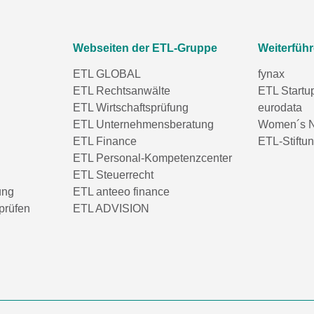
Webseiten der ETL-Gruppe
Weiterfüh
ETL GLOBAL
fynax
ETL Rechtsanwälte
ETL Startu
ETL Wirtschaftsprüfung
eurodata
ETL Unternehmensberatung
Women´s N
ETL Finance
ETL-Stiftu
ETL Personal-Kompetenzcenter
ETL Steuerrecht
ung
ETL anteeo finance
prüfen
ETL ADVISION