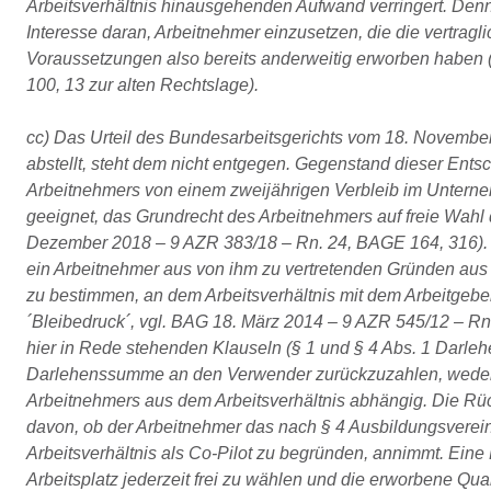
Arbeitsverhältnis hinausgehenden Aufwand verringert. Den
Interesse daran, Arbeitnehmer einzusetzen, die die vertragl
Voraussetzungen also bereits anderweitig erworben haben 
100, 13 zur alten Rechtslage).
cc) Das Urteil des Bundesarbeitsgerichts vom 18. November
abstellt, steht dem nicht entgegen. Gegenstand dieser Ents
Arbeitnehmers von einem zweijährigen Verbleib im Untern
geeignet, das Grundrecht des Arbeitnehmers auf freie Wahl 
Dezember 2018 – 9 AZR 383/18 – Rn. 24, BAGE 164, 316). Ei
ein Arbeitnehmer aus von ihm zu vertretenden Gründen aus d
zu bestimmen, an dem Arbeitsverhältnis mit dem Arbeitgeber
´Bleibedruck´, vgl. BAG 18. März 2014 – 9 AZR 545/12 – Rn.
hier in Rede stehenden Klauseln (§ 1 und § 4 Abs. 1 Darleh
Darlehenssumme an den Verwender zurückzuzahlen, weder
Arbeitnehmers aus dem Arbeitsverhältnis abhängig. Die Rüc
davon, ob der Arbeitnehmer das nach § 4 Ausbildungsvereinb
Arbeitsverhältnis als Co-Pilot zu begründen, annimmt. Eine
Arbeitsplatz jederzeit frei zu wählen und die erworbene Qual