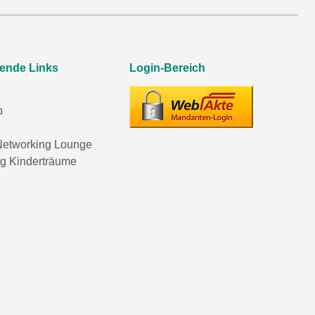
rende Links
Login-Bereich
p
etworking Lounge
ng Kinderträume