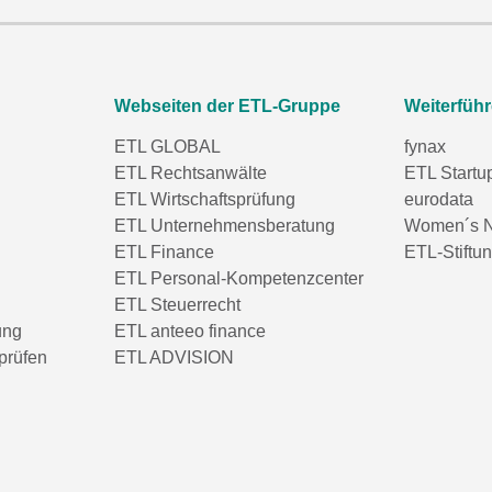
Webseiten der ETL-Gruppe
Weiterfüh
ETL GLOBAL
fynax
ETL Rechtsanwälte
ETL Startu
ETL Wirtschaftsprüfung
eurodata
ETL Unternehmensberatung
Women´s N
ETL Finance
ETL-Stiftu
ETL Personal-Kompetenzcenter
ETL Steuerrecht
ung
ETL anteeo finance
prüfen
ETL ADVISION