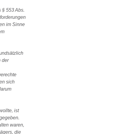
s § 553 Abs.
nforderungen
ten im Sinne
em
undsätzlich
 der
gerechte
en sich
 darum
llte, ist
fgegeben.
lten waren,
ägers, die