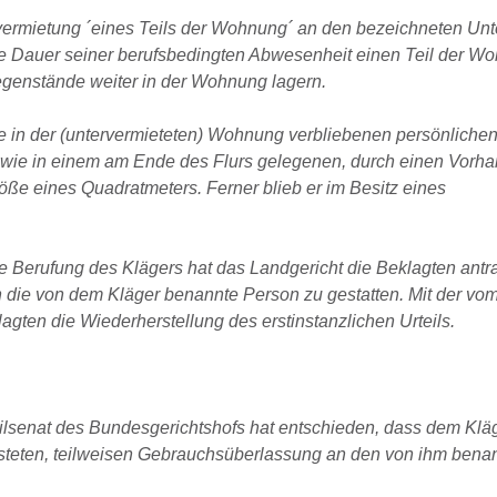
rvermietung ´eines Teils der Wohnung´ an den bezeichneten Unt
 die Dauer seiner berufsbedingten Abwesenheit einen Teil der W
egenstände weiter in der Wohnung lagern.
e in der (untervermieteten) Wohnung verbliebenen persönliche
wie in einem am Ende des Flurs gelegenen, durch einen Vorh
ße eines Quadratmeters. Ferner blieb er im Besitz eines
die Berufung des Klägers hat das Landgericht die Beklagten an
an die von dem Kläger benannte Person zu gestatten. Mit der vo
gten die Wiederherstellung des erstinstanzlichen Urteils.
ivilsenat des Bundesgerichtshofs hat entschieden, dass dem Klä
steten, teilweisen Gebrauchsüberlassung an den von ihm benan