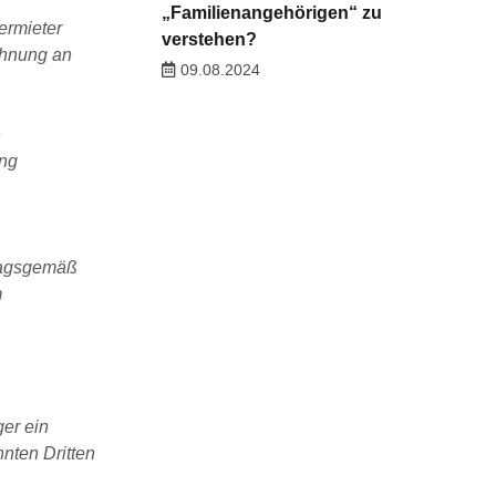
„Familienangehörigen“ zu
ermieter
verstehen?
ohnung an
09.08.2024
n
ang
tragsgemäß
m
ger ein
nten Dritten