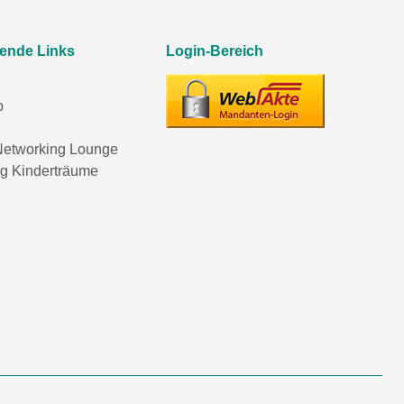
rende Links
Login-Bereich
p
etworking Lounge
ng Kinderträume