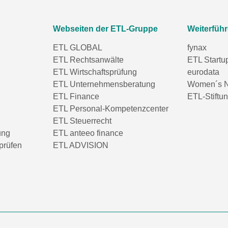
Webseiten der ETL-Gruppe
Weiterfüh
ETL GLOBAL
fynax
ETL Rechtsanwälte
ETL Startu
ETL Wirtschaftsprüfung
eurodata
ETL Unternehmensberatung
Women´s N
ETL Finance
ETL-Stiftu
ETL Personal-Kompetenzcenter
ETL Steuerrecht
ung
ETL anteeo finance
prüfen
ETL ADVISION