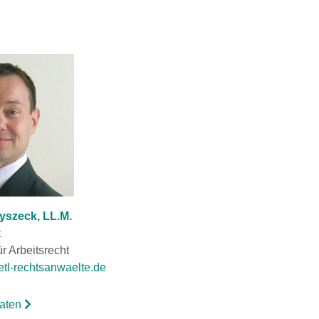
yszeck, LL.M.
t
r Arbeitsrecht
tl-rechtsanwaelte.de
daten