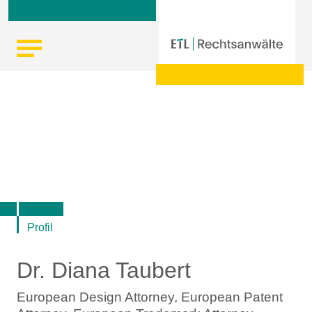
Skip
Startseite
|
Dr. Diana Taubert - European Design Attorney,
to
European Patent Attorney, European Trademark Attorney,
content
Patentanwältin in Berlin - ETL IP
Profil
Dr. Diana Taubert
European Design Attorney, European Patent