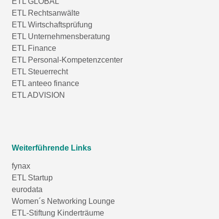
ETL GLOBAL
ETL Rechtsanwälte
ETL Wirtschaftsprüfung
ETL Unternehmensberatung
ETL Finance
ETL Personal-Kompetenzcenter
ETL Steuerrecht
ETL anteeo finance
ETL ADVISION
Weiterführende Links
fynax
ETL Startup
eurodata
Women´s Networking Lounge
ETL-Stiftung Kinderträume