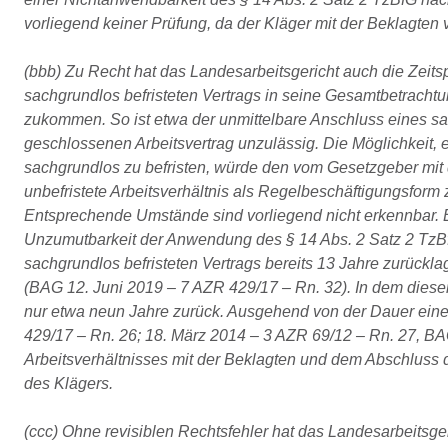
vorliegend keiner Prüfung, da der Kläger mit der Beklagten v
(bbb) Zu Recht hat das Landesarbeitsgericht auch die Zei
sachgrundlos befristeten Vertrags in seine Gesamtbetrac
zukommen. So ist etwa der unmittelbare Anschluss eines sac
geschlossenen Arbeitsvertrag unzulässig. Die Möglichkeit, 
sachgrundlos zu befristen, würde den vom Gesetzgeber mit 
unbefristete Arbeitsverhältnis als Regelbeschäftigungsform
Entsprechende Umstände sind vorliegend nicht erkennbar. E
Unzumutbarkeit der Anwendung des § 14 Abs. 2 Satz 2 TzB
sachgrundlos befristeten Vertrags bereits 13 Jahre zurückl
(BAG 12. Juni 2019 – 7 AZR 429/17 – Rn. 32). In dem dies
nur etwa neun Jahre zurück. Ausgehend von der Dauer eine
429/17 – Rn. 26; 18. März 2014 – 3 AZR 69/12 – Rn. 27, BA
Arbeitsverhältnisses mit der Beklagten und dem Abschluss d
des Klägers.
(ccc) Ohne revisiblen Rechtsfehler hat das Landesarbeitsge