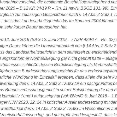
s Ausnahmevorschrift, die bestimmte Beschäftigte weitgehend vo
ber 2020 – B 12 KR 34/19 R – Rn. 21 mwN, BSGE 131, 99). Ei
Vergleich zur zulässigen Gesamtdauer nach § 14 Abs. 2 Satz 1 
den, dass das Landesarbeitsgericht das im Sommer 2004 für ach
von sehr kurzer Dauer angesehen hat.
vom 12. Juni 2019 (BAG 12. Juni 2019 – 7 AZR 429/17 – Rn. 32
higer Dauer könne die Unanwendbarkeit von § 14 Abs. 2 Satz 2
ss das Landesarbeitsgericht in dem seinerzeit zu entscheidenden
ungskonformer Normauslegung gar nicht geprüft hatte – ausgefü
hältnisses schließe dessen Berücksichtigung als Vorbeschäfti
aßgaben des Bundesverfassungsgerichts für das verfassungsko
erliche Würdigung im Einzelfall ergeben, dass allein die sehr k
nwendung des § 14 Abs. 2 Satz 2 TzBfG für ein sachgrundlos bef
 das Bundesverfassungsgericht in seiner Entscheidung die drei 
 kumulativ (´und´) aufgezeigt hat (vgl. BVerfG 6. Juni 2018 – 1 
ger NJW 2020, 22, 24 in kritischer Auseinandersetzung mit der
nwendbarkeit des § 14 Abs. 2 Satz 2 TzBfG im Wesentlichen auf
rbeitsverhältnissen lag, und nur ergänzend festgestellt, dass k