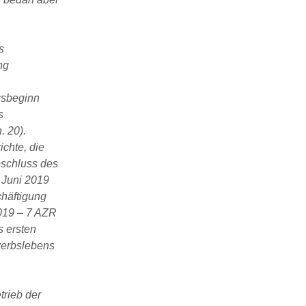
s
ng
gsbeginn
s
. 20).
chte, die
bschluss des
 Juni 2019
chäftigung
2019 – 7 AZR
s ersten
rwerbslebens
trieb der