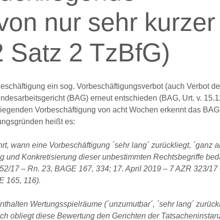
von nur sehr kurzer
2 Satz 2 TzBfG)
eschäftigung ein sog. Vorbeschäftigungsverbot (auch Verbot de
desarbeitsgericht (BAG) erneut entschieden (BAG, Urt. v. 15.1
kliegenden Vorbeschäftigung von acht Wochen erkennt das BAG
ngsgründen heißt es:
t, wann eine Vorbeschäftigung ´sehr lang´ zurückliegt, ´ganz a
g und Konkretisierung dieser unbestimmten Rechtsbegriffe beda
52/17 – Rn. 23, BAGE 167, 334; 17. April 2019 – 7 AZR 323/17 
 165, 116).
nthalten Wertungsspielräume (´unzumutbar´, ´sehr lang´ zurück
zlich obliegt diese Bewertung den Gerichten der Tatsacheninst