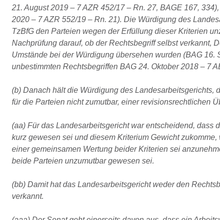
21. August 2019 – 7 AZR 452/17 – Rn. 27, BAGE 167, 334)
2020 – 7 AZR 552/19 – Rn. 21). Die Würdigung des Landesa
TzBfG den Parteien wegen der Erfüllung dieser Kriterien unz
Nachprüfung darauf, ob der Rechtsbegriff selbst verkannt, 
Umstände bei der Würdigung übersehen wurden (BAG 16. S
unbestimmten Rechtsbegriffen BAG 24. Oktober 2018 – 7 A
(b) Danach hält die Würdigung des Landesarbeitsgerichts, 
für die Parteien nicht zumutbar, einer revisionsrechtlichen 
(aa) Für das Landesarbeitsgericht war entscheidend, dass 
kurz gewesen sei und diesem Kriterium Gewicht zukomme, we
einer gemeinsamen Wertung beider Kriterien sei anzunehme
beide Parteien unzumutbar gewesen sei.
(bb) Damit hat das Landesarbeitsgericht weder den Rechtsb
verkannt.
(aaa) Der Senat geht einerseits davon aus, dass ein Arbeits