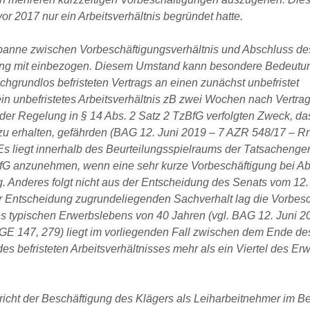
or 2017 nur ein Arbeitsverhältnis begründet hatte.
tspanne zwischen Vorbeschäftigungsverhältnis und Abschluss de
htung mit einbezogen. Diesem Umstand kann besondere Bedeutu
hgrundlos befristeten Vertrags an einen zunächst unbefristet
ein unbefristetes Arbeitsverhältnis zB zwei Wochen nach Vertra
der Regelung in § 14 Abs. 2 Satz 2 TzBfG verfolgten Zweck, da
 zu erhalten, gefährden (BAG 12. Juni 2019 – 7 AZR 548/17 – Rn
s liegt innerhalb des Beurteilungsspielraums der Tatsachengeri
fG anzunehmen, wenn eine sehr kurze Vorbeschäftigung bei A
ag. Anderes folgt nicht aus der Entscheidung des Senats vom 12.
er Entscheidung zugrundeliegenden Sachverhalt lag die Vorbes
s typischen Erwerbslebens von 40 Jahren (vgl. BAG 12. Juni 
GE 147, 279) liegt im vorliegenden Fall zwischen dem Ende de
es befristeten Arbeitsverhältnisses mehr als ein Viertel des E
richt der Beschäftigung des Klägers als Leiharbeitnehmer im Be