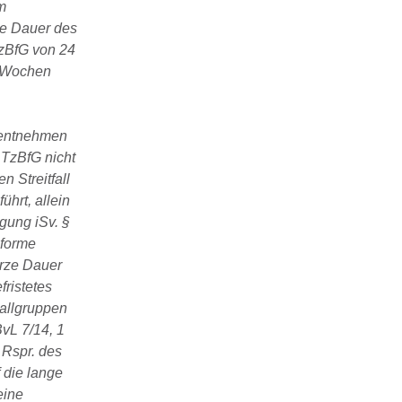
m
ne Dauer des
TzBfG von 24
t Wochen
) entnehmen
 TzBfG nicht
 Streitfall
hrt, allein
gung iSv. §
nforme
urze Dauer
ristetes
Fallgruppen
BvL 7/14, 1
 Rspr. des
 die lange
eine