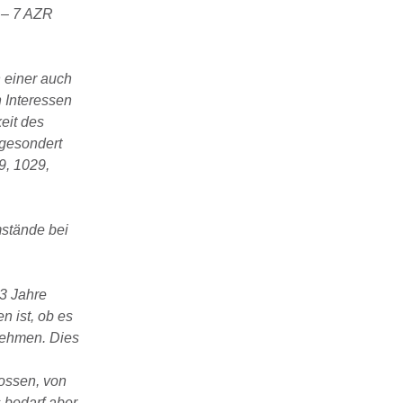
 – 7 AZR
n einer auch
n Interessen
eit des
 gesondert
9, 1029,
mstände bei
13 Jahre
n ist, ob es
nehmen. Dies
lossen, von
 bedarf aber