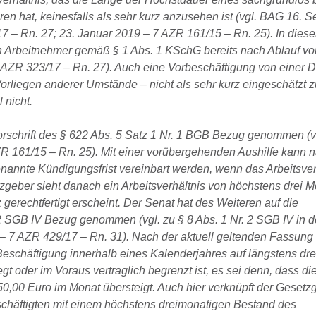
en hat, keinesfalls als sehr kurz anzusehen ist (vgl. BAG 16. 
7 – Rn. 27; 23. Januar 2019 – 7 AZR 161/15 – Rn. 25). In dies
 Arbeitnehmer gemäß § 1 Abs. 1 KSchG bereits nach Ablauf vo
 AZR 323/17 – Rn. 27). Auch eine Vorbeschäftigung von einer 
liegen anderer Umstände – nicht als sehr kurz eingeschätzt 
 nicht.
Vorschrift des § 622 Abs. 5 Satz 1 Nr. 1 BGB Bezug genommen (
ZR 161/15 – Rn. 25). Mit einer vorübergehenden Aushilfe kann n
 genannte Kündigungsfrist vereinbart werden, wenn das Arbeitsver
tzgeber sieht danach ein Arbeitsverhältnis von höchstens drei 
erechtfertigt erscheint. Der Senat hat des Weiteren auf die
2 SGB IV Bezug genommen (vgl. zu § 8 Abs. 1 Nr. 2 SGB IV in d
 7 AZR 429/17 – Rn. 31). Nach der aktuell geltenden Fassung
 Beschäftigung innerhalb eines Kalenderjahres auf längstens dr
gt oder im Voraus vertraglich begrenzt ist, es sei denn, dass di
0,00 Euro im Monat übersteigt. Auch hier verknüpft der Gesetz
schäftigten mit einem höchstens dreimonatigen Bestand des