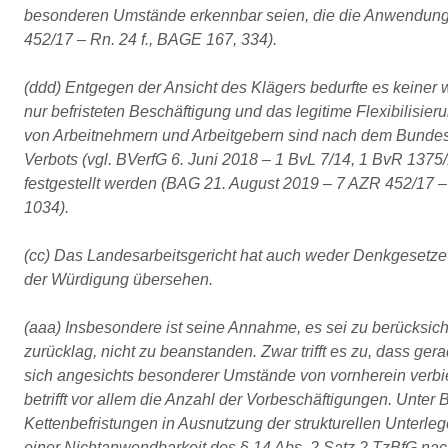
besonderen Umstände erkennbar seien, die die Anwendung
452/17 – Rn. 24 f., BAGE 167, 334).
(ddd) Entgegen der Ansicht des Klägers bedurfte es keiner w
nur befristeten Beschäftigung und das legitime Flexibilisi
von Arbeitnehmern und Arbeitgebern sind nach dem Bundesv
Verbots (vgl. BVerfG 6. Juni 2018 – 1 BvL 7/14, 1 BvR 1375
festgestellt werden (BAG 21. August 2019 – 7 AZR 452/17 
1034).
(cc) Das Landesarbeitsgericht hat auch weder Denkgesetze
der Würdigung übersehen.
(aaa) Insbesondere ist seine Annahme, es sei zu berücksich
zurücklag, nicht zu beanstanden. Zwar trifft es zu, dass ger
sich angesichts besonderer Umstände von vornherein verbi
betrifft vor allem die Anzahl der Vorbeschäftigungen. Unt
Kettenbefristungen in Ausnutzung der strukturellen Unterle
einer Nichtanwendbarkeit des § 14 Abs. 2 Satz 2 TzBfG na