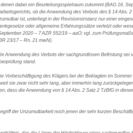
, denen dabei ein Beurteilungsspielraum zukommt (BAG 16. Se
rbeitsgerichts, ob die Anwendung des Verbots des § 14 Abs. 2
umutbar ist, unterliegt in der Revisionsinstanz nur einer einge
Denkgesetze oder allgemeine Erfahrungssätze verletzt oder wes
eptember 2020 – 7 AZR 552/19 – aaO; vgl. zum Prüfungsmaßs
BR 23/17 – Rn. 21 mwN).
die Anwendung des Verbots der sachgrundlosen Befristung sei 
Überprüfung stand.
die Vorbeschäftigung des Klägers bei der Beklagten im Sommer
il sie zwar nicht sehr lang, aber immerhin lang zurückgelege
n, dass die Anwendung von § 14 Abs. 2 Satz 2 TzBfG in diesem
egriff der Unzumutbarkeit noch jenen der sehr kurzen Beschäft
verhältnis, das die Länge der Höchstdauer eines sachgrundlos b