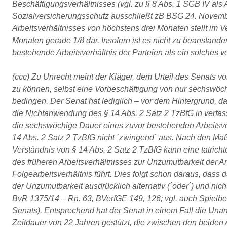
Beschäftigungsverhältnisses (vgl. zu § 8 Abs. 1 SGB IV al
Sozialversicherungsschutz ausschließt zB BSG 24. Novem
Arbeitsverhältnisses von höchstens drei Monaten stellt im 
Monaten gerade 1/8 dar. Insofern ist es nicht zu beanstan
bestehende Arbeitsverhältnis der Parteien als ein solches 
(ccc) Zu Unrecht meint der Kläger, dem Urteil des Senats 
zu können, selbst eine Vorbeschäftigung von nur sechswöc
bedingen. Der Senat hat lediglich – vor dem Hintergrund, da
die Nichtanwendung des § 14 Abs. 2 Satz 2 TzBfG in verfass
die sechswöchige Dauer eines zuvor bestehenden Arbeitsver
14 Abs. 2 Satz 2 TzBfG nicht ´zwingend´ aus. Nach den M
Verständnis von § 14 Abs. 2 Satz 2 TzBfG kann eine tatricht
des früheren Arbeitsverhältnisses zur Unzumutbarkeit der A
Folgearbeitsverhältnis führt. Dies folgt schon daraus, dass
der Unzumutbarkeit ausdrücklich alternativ (´oder´) und nicht
BvR 1375/14 – Rn. 63, BVerfGE 149, 126; vgl. auch Spielber
Senats). Entsprechend hat der Senat in einem Fall die Una
Zeitdauer von 22 Jahren gestützt, die zwischen den beiden A