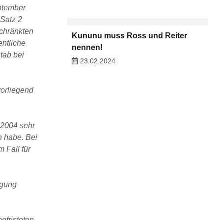
ptember
 Satz 2
schränkten
Kununu muss Ross und Reiter
entliche
nennen!
tab bei
23.02.2024
vorliegend
 2004 sehr
n habe. Bei
 Fall für
igung
efristeten