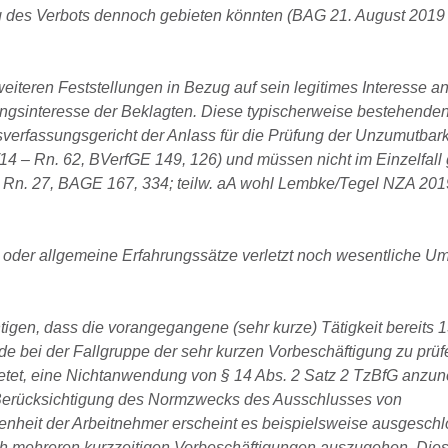
 des Verbots dennoch gebieten könnten (BAG 21. August 2019
eiteren Feststellungen in Bezug auf sein legitimes Interesse a
erungsinteresse der Beklagten. Diese typischerweise bestehende
erfassungsgericht der Anlass für die Prüfung der Unzumutbark
/14 – Rn. 62, BVerfGE 149, 126) und müssen nicht im Einzelfall
– Rn. 27, BAGE 167, 334; teilw. aA wohl Lembke/Tegel NZA 201
 oder allgemeine Erfahrungssätze verletzt noch wesentliche U
tigen, dass die vorangegangene (sehr kurze) Tätigkeit bereits 
ade bei der Fallgruppe der sehr kurzen Vorbeschäftigung zu prüfe
etet, eine Nichtanwendung von § 14 Abs. 2 Satz 2 TzBfG anzu
er Berücksichtigung des Normzwecks des Ausschlusses von
genheit der Arbeitnehmer erscheint es beispielsweise ausgesch
ch mehreren kurzzeitigen Vorbeschäftigungen auszugehen. Dies