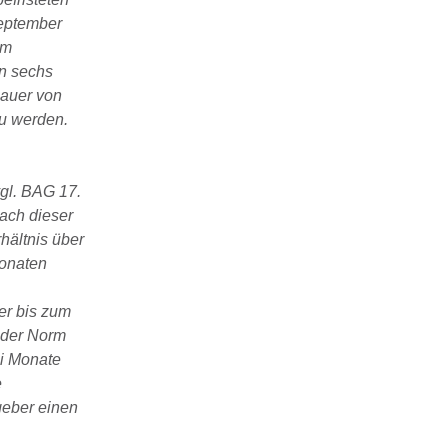
September
em
n sechs
Dauer von
zu werden.
vgl. BAG 17.
ach dieser
hältnis über
Monaten
er bis zum
 der Norm
ei Monate
e
geber einen