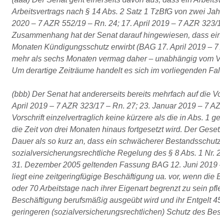
Arbeitsvertrags nach § 14 Abs. 2 Satz 1 TzBfG von zwei Jahr
2020 – 7 AZR 552/19 – Rn. 24; 17. April 2019 – 7 AZR 323/1
Zusammenhang hat der Senat darauf hingewiesen, dass ein
Monaten Kündigungsschutz erwirbt (BAG 17. April 2019 – 7
mehr als sechs Monaten vermag daher – unabhängig vom Vor
Um derartige Zeiträume handelt es sich im vorliegenden Fall
(bbb) Der Senat hat andererseits bereits mehrfach auf die 
April 2019 – 7 AZR 323/17 – Rn. 27; 23. Januar 2019 – 7 A
Vorschrift einzelvertraglich keine kürzere als die in Abs. 1
die Zeit von drei Monaten hinaus fortgesetzt wird. Der Gese
Dauer als so kurz an, dass ein schwächerer Bestandsschutz g
sozialversicherungsrechtliche Regelung des § 8 Abs. 1 Nr. 
31. Dezember 2005 geltenden Fassung BAG 12. Juni 2019 –
liegt eine zeitgeringfügige Beschäftigung ua. vor, wenn die
oder 70 Arbeitstage nach ihrer Eigenart begrenzt zu sein pfle
Beschäftigung berufsmäßig ausgeübt wird und ihr Entgelt 45
geringeren (sozialversicherungsrechtlichen) Schutz des Be