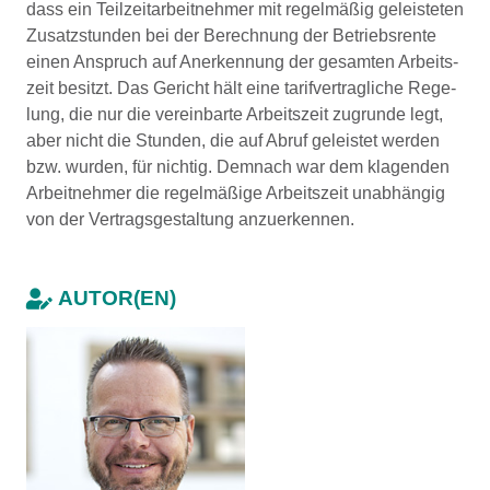
dass ein Teil­zeit­ar­beit­neh­mer mit re­gel­mä­ßig ge­leis­te­ten
Zu­satz­stun­den bei der Be­rech­nung der Be­triebs­ren­te
einen An­spruch auf An­er­ken­nung der ge­sam­ten Ar­beits­
zeit besitzt. Das Gericht hält eine ta­rif­ver­trag­li­che Re­ge­
lung, die nur die ver­ein­bar­te Ar­beits­zeit zu­grun­de legt,
aber nicht die Stun­den, die auf Abruf ge­leis­tet wer­den
bzw. wurden, für nich­tig. Demnach war dem klagenden
Arbeitnehmer die re­gel­mä­ßi­ge Ar­beits­zeit un­ab­hän­gig
von der Ver­trags­ge­stal­tung an­zu­er­ken­nen.
AUTOR(EN)