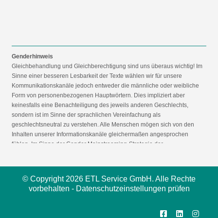
Genderhinweis
Gleichbehandlung und Gleichberechtigung sind uns überaus wichtig! Im
Sinne einer besseren Lesbarkeit der Texte wählen wir für unsere
Kommunikationskanäle jedoch entweder die männliche oder weibliche
Form von personenbezogenen Hauptwörtern. Dies impliziert aber
keinesfalls eine Benachteiligung des jeweils anderen Geschlechts,
sondern ist im Sinne der sprachlichen Vereinfachung als
geschlechtsneutral zu verstehen. Alle Menschen mögen sich von den
Inhalten unserer Informationskanäle gleichermaßen angesprochen
fühlen. Im Sinne der Gender Mainstreaming-Strategie der
Bundesregierung vertreten wir ausdrücklich eine Politik der
gleichstellungssensiblen Informationsvermittlung.
© Copyright 2026 ETL Service GmbH. Alle Rechte
vorbehalten -
Datenschutzeinstellungen prüfen