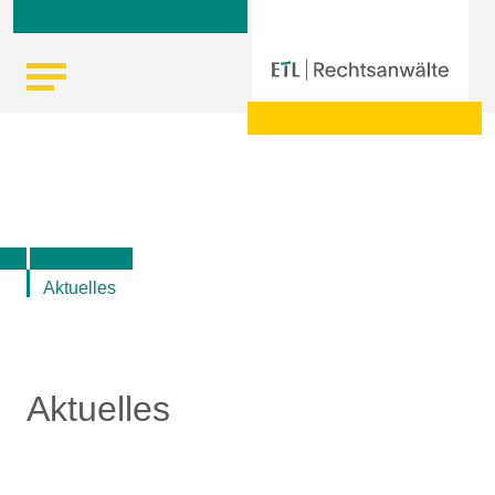
Skip
Startseite
|
Aktuelle Informationen der ETL-Rechtsanwälte
to
content
Aktuelles
Aktuelles