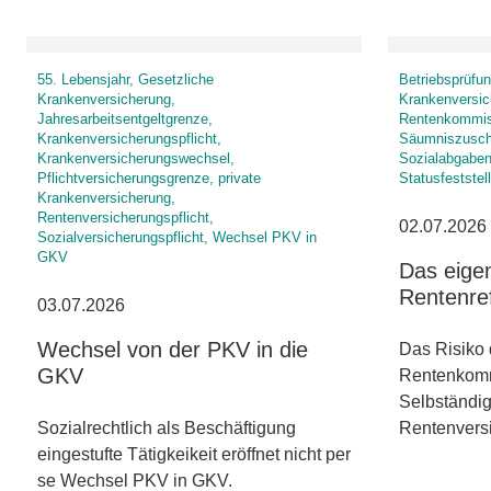
55. Lebensjahr, Gesetzliche
Betriebsprüfun
Krankenversicherung,
Krankenversic
Jahresarbeitsentgeltgrenze,
Rentenkommiss
Krankenversicherungspflicht,
Säumniszuschl
Krankenversicherungswechsel,
Sozialabgaben,
Pflichtversicherungsgrenze, private
Statusfeststel
Krankenversicherung,
Rentenversicherungspflicht,
02.07.2026
Sozialversicherungspflicht, Wechsel PKV in
GKV
Das eigen
Rentenre
03.07.2026
Wechsel von der PKV in die
Das Risiko 
GKV
Rentenkommi
Selbständig
Sozialrechtlich als Beschäftigung
Rentenver
eingestufte Tätigkeikeit eröffnet nicht per
se Wechsel PKV in GKV.