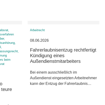
ebsrat,
Arbeitrecht
sverfahren
ber,
08.06.2026
atsanhörung,
l,
Fahrerlaubnisentzug rechtfertigt
fassungsrecht,
Kündigung eines
mmung
ers beim
Außendienstmitarbeiters
srat
Bei einem ausschließlich im
Außendienst eingesetzten Arbeitnehmer
So
kann der Entzug der Fahrerlaubnis…
 teure