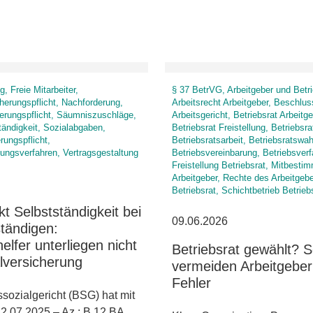
, Freie Mitarbeiter,
§ 37 BetrVG, Arbeitgeber und Betri
herungspflicht, Nachforderung,
Arbeitsrecht Arbeitgeber, Beschlus
erungspflicht, Säumniszuschläge,
Arbeitsgericht, Betriebsrat Arbeitge
tändigkeit, Sozialabgaben,
Betriebsrat Freistellung, Betriebsr
rungspflicht,
Betriebsratsarbeit, Betriebsratswah
lungsverfahren, Vertragsgestaltung
Betriebsvereinbarung, Betriebsver
Freistellung Betriebsrat, Mitbesti
Arbeitgeber, Rechte des Arbeitgeb
Betriebsrat, Schichtbetrieb Betrieb
t Selbstständigkeit bei
09.06.2026
tändigen:
helfer unterliegen nicht
Betriebsrat gewählt? 
lversicherung
vermeiden Arbeitgeber
Fehler
ozialgericht (BSG) hat mit
22.07.2025 – Az.: B 12 BA