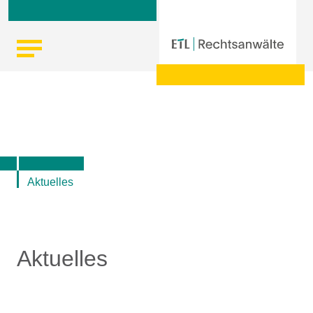
Skip
Startseite
|
Aktuelle Informationen der ETL-Rechtsanwälte
to
content
Aktuelles
Aktuelles