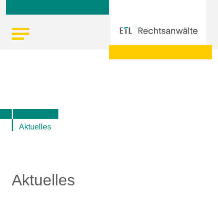
Skip
Startseite
|
Aktuelle Informationen der ETL-Rechtsanwälte
to
content
Aktuelles
Aktuelles