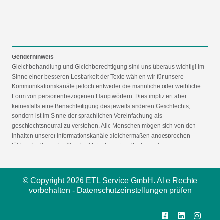
Genderhinweis
Gleichbehandlung und Gleichberechtigung sind uns überaus wichtig! Im
Sinne einer besseren Lesbarkeit der Texte wählen wir für unsere
Kommunikationskanäle jedoch entweder die männliche oder weibliche
Form von personenbezogenen Hauptwörtern. Dies impliziert aber
keinesfalls eine Benachteiligung des jeweils anderen Geschlechts,
sondern ist im Sinne der sprachlichen Vereinfachung als
geschlechtsneutral zu verstehen. Alle Menschen mögen sich von den
Inhalten unserer Informationskanäle gleichermaßen angesprochen
fühlen. Im Sinne der Gender Mainstreaming-Strategie der
Bundesregierung vertreten wir ausdrücklich eine Politik der
gleichstellungssensiblen Informationsvermittlung.
© Copyright 2026 ETL Service GmbH. Alle Rechte
vorbehalten -
Datenschutzeinstellungen prüfen