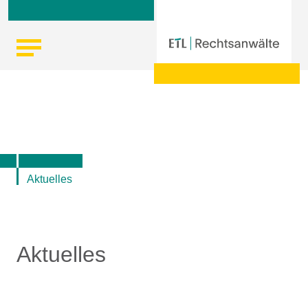
Skip
Startseite
|
Aktuelle Informationen der ETL-Rechtsanwälte
to
content
Aktuelles
Aktuelles