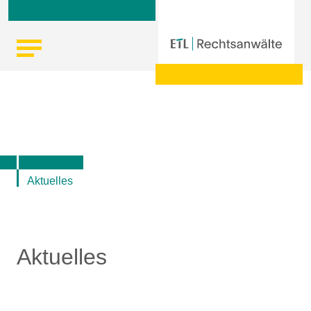
Skip
Startseite
|
Aktuelle Informationen der ETL-Rechtsanwälte
to
content
Aktuelles
Aktuelles