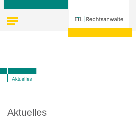
Skip
Startseite
|
Aktuelle Informationen der ETL-Rechtsanwälte
to
content
Aktuelles
Aktuelles