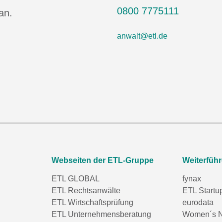
0800 7775111
an.
anwalt@etl.de
Webseiten der ETL-Gruppe
Weiterfüh
ETL GLOBAL
fynax
ETL Rechtsanwälte
ETL Startu
ETL Wirtschaftsprüfung
eurodata
ETL Unternehmensberatung
Women´s N