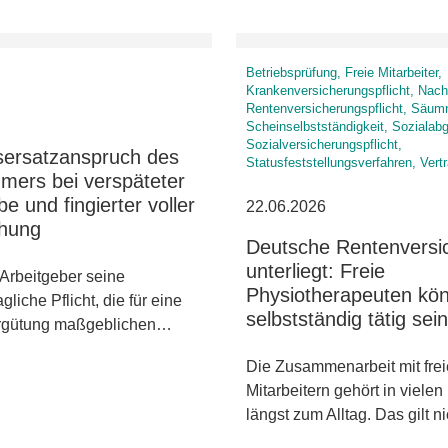
Betriebsprüfung, Freie Mitarbeiter,
Krankenversicherungspflicht, Nach
Rentenversicherungspflicht, Säum
Scheinselbstständigkeit, Sozialab
Sozialversicherungspflicht,
ersatzanspruch des
Statusfeststellungsverfahren, Vert
mers bei verspäteter
be und fingierter voller
22.06.2026
chung
Deutsche Rentenversi
unterliegt: Freie
 Arbeitgeber seine
Physiotherapeuten kö
agliche Pflicht, die für eine
selbstständig tätig sein
ergütung maßgeblichen…
Die Zusammenarbeit mit fre
Mitarbeitern gehört in viele
längst zum Alltag. Das gilt 