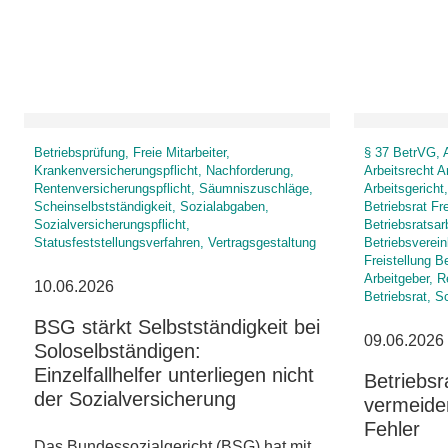
Betriebsprüfung, Freie Mitarbeiter,
§ 37 BetrVG, A
Krankenversicherungspflicht, Nachforderung,
Arbeitsrecht A
Rentenversicherungspflicht, Säumniszuschläge,
Arbeitsgericht,
Scheinselbstständigkeit, Sozialabgaben,
Betriebsrat Fr
Sozialversicherungspflicht,
Betriebsratsar
Statusfeststellungsverfahren, Vertragsgestaltung
Betriebsverein
Freistellung B
Arbeitgeber, 
10.06.2026
Betriebsrat, S
BSG stärkt Selbstständigkeit bei
09.06.2026
Soloselbständigen:
Einzelfallhelfer unterliegen nicht
Betriebsr
der Sozialversicherung
vermeide
Fehler
Das Bundessozialgericht (BSG) hat mit