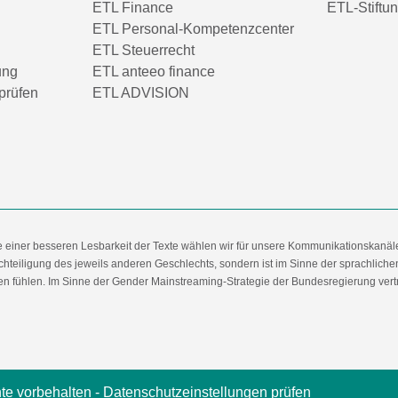
ETL Finance
ETL-Stiftu
ETL Personal-Kompetenzcenter
ETL Steuerrecht
ung
ETL anteeo finance
prüfen
ETL ADVISION
e einer besseren Lesbarkeit der Texte wählen wir für unsere Kommunikationskanäl
hteiligung des jeweils anderen Geschlechts, sondern ist im Sinne der sprachlich
 fühlen. Im Sinne der Gender Mainstreaming-Strategie der Bundesregierung vertret
te vorbehalten -
Datenschutzeinstellungen prüfen