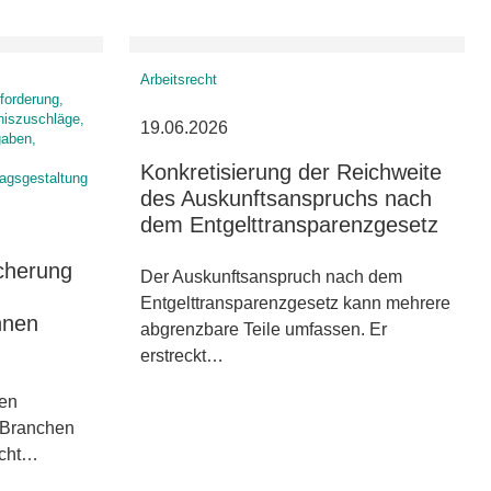
Arbeitsrecht
forderung,
niszuschläge,
19.06.2026
gaben,
Konkretisierung der Reichweite
ragsgestaltung
des Auskunftsanspruchs nach
dem Entgelttransparenzgesetz
cherung
Der Auskunftsanspruch nach dem
Entgelttransparenzgesetz kann mehrere
nnen
abgrenzbare Teile umfassen. Er
erstreckt…
ien
n Branchen
nicht…