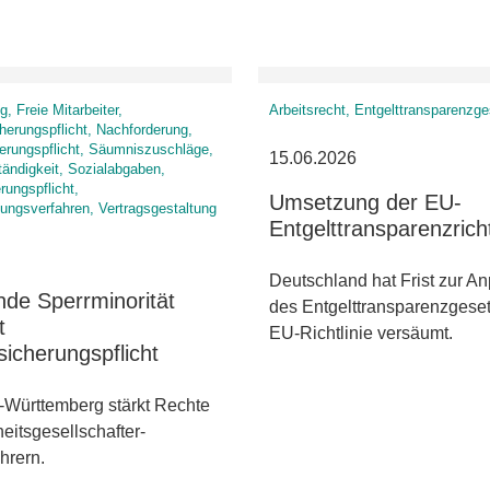
, Freie Mitarbeiter,
Arbeitsrecht, Entgelttransparenzg
herungspflicht, Nachforderung,
erungspflicht, Säumniszuschläge,
15.06.2026
tändigkeit, Sozialabgaben,
rungspflicht,
Umsetzung der EU-
lungsverfahren, Vertragsgestaltung
Entgelttransparenzricht
Deutschland hat Frist zur A
de Sperrminorität
des Entgelttransparenzgeset
t
EU-Richtlinie versäumt.
sicherungspflicht
Württemberg stärkt Rechte
eitsgesellschafter-
hrern.