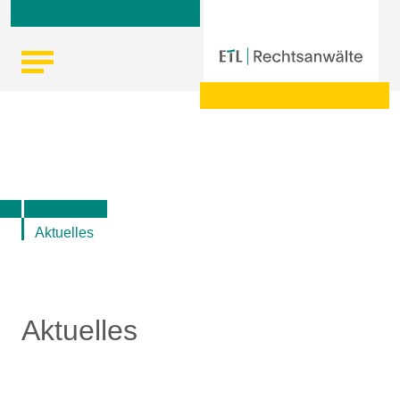
Skip
Startseite
|
Aktuelle Informationen der ETL-Rechtsanwälte
to
content
Aktuelles
Aktuelles