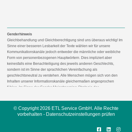
Genderhinweis
Gleichbehandlung und Gleichberechtigung sind uns überaus wichtig! Im
Sinne einer besseren Lesbarkeit der Texte wählen wir für unsere
Kommunikationskanäle jedoch entweder die männliche oder weibliche
Form von personenbezogenen Hauptwörtern. Dies impliziert aber
keinesfalls eine Benachteiligung des jeweils anderen Geschlechts,
sondern ist im Sinne der sprachlichen Vereinfachung als
geschlechtsneutral zu verstehen. Alle Menschen mögen sich von den
Inhalten unserer Informationskanäle gleichermaßen angesprochen
fühlen. Im Sinne der Gender Mainstreaming-Strategie der
Bundesregierung vertreten wir ausdrücklich eine Politik der
gleichstellungssensiblen Informationsvermittlung.
© Copyright 2026 ETL Service GmbH. Alle Rechte
vorbehalten -
Datenschutzeinstellungen prüfen