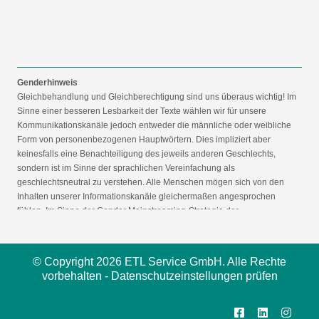
Genderhinweis
Gleichbehandlung und Gleichberechtigung sind uns überaus wichtig! Im
Sinne einer besseren Lesbarkeit der Texte wählen wir für unsere
Kommunikationskanäle jedoch entweder die männliche oder weibliche
Form von personenbezogenen Hauptwörtern. Dies impliziert aber
keinesfalls eine Benachteiligung des jeweils anderen Geschlechts,
sondern ist im Sinne der sprachlichen Vereinfachung als
geschlechtsneutral zu verstehen. Alle Menschen mögen sich von den
Inhalten unserer Informationskanäle gleichermaßen angesprochen
fühlen. Im Sinne der Gender Mainstreaming-Strategie der
Bundesregierung vertreten wir ausdrücklich eine Politik der
gleichstellungssensiblen Informationsvermittlung.
© Copyright 2026 ETL Service GmbH. Alle Rechte
vorbehalten -
Datenschutzeinstellungen prüfen