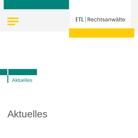
Skip
Startseite
|
Aktuelle Informationen der ETL-Rechtsanwälte
to
content
Aktuelles
Aktuelles